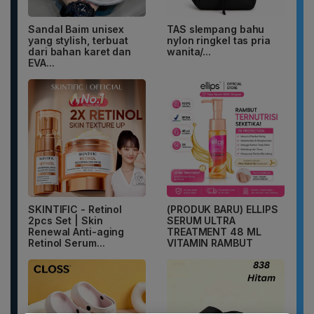
Sandal Baim unisex
TAS slempang bahu
yang stylish, terbuat
nylon ringkel tas pria
dari bahan karet dan
wanita/...
EVA...
SKINTIFIC - Retinol
(PRODUK BARU) ELLIPS
2pcs Set | Skin
SERUM ULTRA
Renewal Anti-aging
TREATMENT 48 ML
Retinol Serum...
VITAMIN RAMBUT