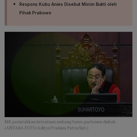
Respons Kubu Anies Disebut Minim Bukti oleh
Pihak Prabowo
MK perintahkan ketentuan ambang batas parlemen diubah
(ANTARA FOTO/Aditya Pradana Putra/Spt.)