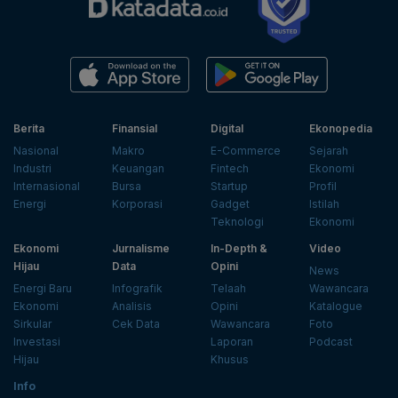
Berita
Finansial
Digital
Ekonopedia
Nasional
Makro
E-Commerce
Sejarah
Industri
Keuangan
Fintech
Ekonomi
Internasional
Bursa
Startup
Profil
Energi
Korporasi
Gadget
Istilah
Teknologi
Ekonomi
Ekonomi
Jurnalisme
In-Depth &
Video
Hijau
Data
Opini
News
Energi Baru
Infografik
Telaah
Wawancara
Ekonomi
Analisis
Opini
Katalogue
Sirkular
Cek Data
Wawancara
Foto
Investasi
Laporan
Podcast
Hijau
Khusus
Info