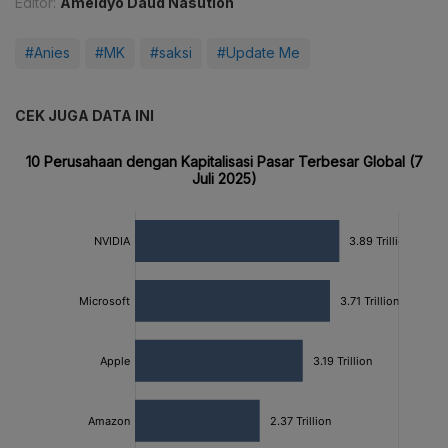
Editor:
Ameidyo Daud Nasution
#Anies
#MK
#saksi
#Update Me
CEK JUGA DATA INI