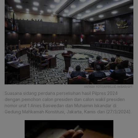
ANTARA FOTO/APRILLIO AKBAR/SPT.
Suasana sidang perdana perselisihan hasil Pilpres 2024
dengan pemohon calon presiden dan calon wakil presiden
nomor urut 1 Anies Baswedan dan Muhaimin Iskandar di
Gedung Mahkamah Konstitusi, Jakarta, Kamis dari (27/3/2024).