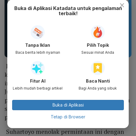
×
Buka di Aplikasi Katadata untuk pengalaman
terbaik!
Sandal Pria Wanita
BMN Sandal Slide
CLOSS Waterproof Anti
Original Model Korea
Slip Cepat Kering Anti...
Dengan Bahan Eva
Tanpa Iklan
Pilih Topik
Berkualitas...
Baca berita lebih nyaman
Sesuai minat Anda
Pengacara Tim Hukum AMIN, Heru Widodo,
kemudian meminta agar penyerahan nama
Fitur AI
Baca Nanti
ini bisa diberikan pada Senin (1/4) karena
Lebih mudah berbagi artikel
Bagi Anda yang sibuk
Jumat (29/3) adalah hari libur nasional. Heru
pun ragu bila nama itu disampaikan sebelum
Buka di Aplikasi
sidang, nama-namanya bakal bocor ke
publik.
Tetap di Browser
Suhartoyo menolak permintaan ini dengan