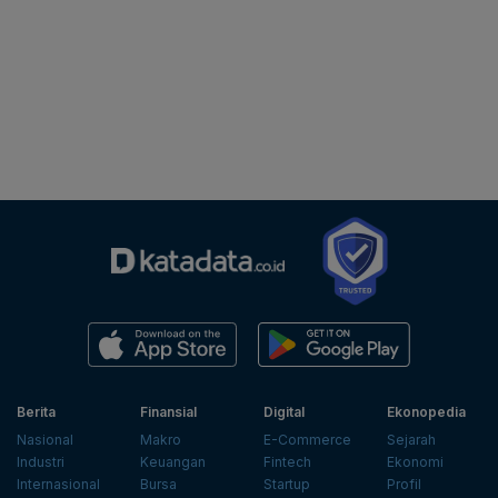
Berita
Finansial
Digital
Ekonopedia
Nasional
Makro
E-Commerce
Sejarah
Industri
Keuangan
Fintech
Ekonomi
Internasional
Bursa
Startup
Profil