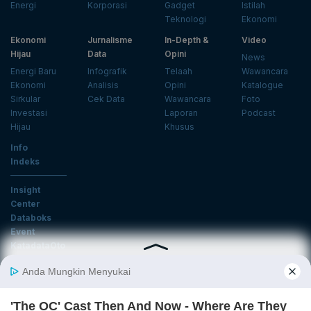
Energi
Korporasi
Gadget
Istilah
Teknologi
Ekonomi
Ekonomi
Jurnalisme
In-Depth &
Video
Hijau
Data
Opini
News
Energi Baru
Infografik
Telaah
Wawancara
Ekonomi
Analisis
Opini
Katalogue
Sirkular
Cek Data
Wawancara
Foto
Investasi
Laporan
Podcast
Hijau
Khusus
Info
Indeks
Insight
Center
Databoks
Event
KatadataOto
Langganan Newsletter
Email