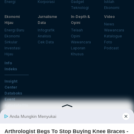
Energi
Korporasi
Gadget
Istilah
Teknologi
Ekonomi
Ekonomi
Jurnalisme
In-Depth &
Video
Hijau
Data
Opini
News
Energi Baru
Infografik
Telaah
Wawancara
Ekonomi
Analisis
Opini
Katalogue
Sirkular
Cek Data
Wawancara
Foto
Investasi
Laporan
Podcast
Hijau
Khusus
Info
Indeks
Insight
Center
Databoks
Event
KatadataOto
Langganan Newsletter
Email
Daftar