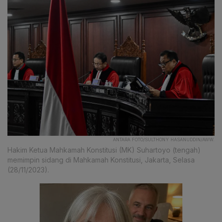
ANTARA FOTO/SULTHONY HASANUDDIN/AWW.
Hakim Ketua Mahkamah Konstitusi (MK) Suhartoyo (tengah)
memimpin sidang di Mahkamah Konstitusi, Jakarta, Selasa
(28/11/2023).