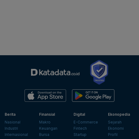
Berita
Finansial
Digital
Ekonopedia
Nasional
Makro
E-Commerce
Sejarah
Industri
Keuangan
Fintech
Ekonomi
Internasional
Bursa
Startup
Profil