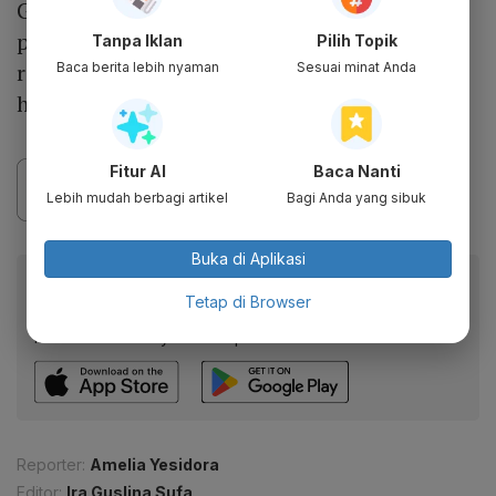
Gibran, Otto Hasibuan, mengatakan
permintaan tersebut perlu dipertimbangkan
Tanpa Iklan
Pilih Topik
relevansinya terhadap perkara perselisihan
Baca berita lebih nyaman
Sesuai minat Anda
hasil pemilu.
Fitur AI
Baca Nanti
Lebih mudah berbagi artikel
Bagi Anda yang sibuk
Buka di Aplikasi
Baca artikel ini lewat aplikasi mobile.
Tetap di Browser
Dapatkan pengalaman membaca lebih nyaman dan nikmati
fitur menarik lainnya lewat aplikasi mobile Katadata.
Reporter:
Amelia Yesidora
Editor:
Ira Guslina Sufa