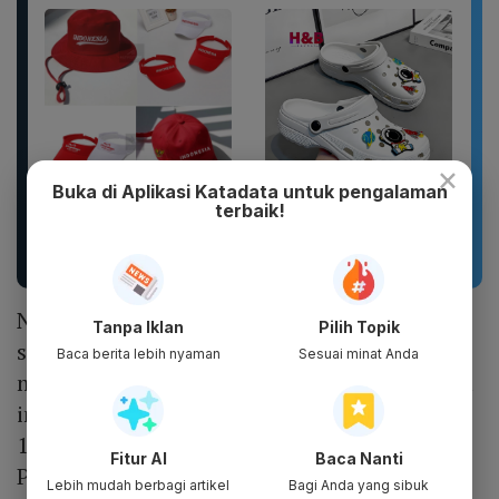
×
Buka di Aplikasi Katadata untuk pengalaman
terbaik!
Topi 17 Agustus Hut RI
Sandal unisex trendi,
Indonesia 2026 Topi
sandal pria terbaru.
Bordir Logo Indonesia
Motif kartun berpendar.
Nadiem sudah mengeluarkan aturan terbaru
Tanpa Iklan
Pilih Topik
sehingga kegiatan Pramuka tidak lagi
Baca berita lebih nyaman
Sesuai minat Anda
menjadi ekstrakurikuler wajib di sekolah. Hal
ini tertuang dalam Peraturan Menteri Nomor
12 Tahun 2024 tentang Kurikulum pada
Fitur AI
Baca Nanti
Pendidikan Anak Usia Dini, Jenjang
Lebih mudah berbagi artikel
Bagi Anda yang sibuk