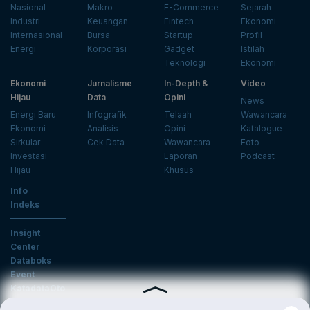
Nasional
Makro
E-Commerce
Sejarah
Industri
Keuangan
Fintech
Ekonomi
Internasional
Bursa
Startup
Profil
Energi
Korporasi
Gadget
Istilah
Teknologi
Ekonomi
Ekonomi
Jurnalisme
In-Depth &
Video
Hijau
Data
Opini
News
Energi Baru
Infografik
Telaah
Wawancara
Ekonomi
Analisis
Opini
Katalogue
Sirkular
Cek Data
Wawancara
Foto
Investasi
Laporan
Podcast
Hijau
Khusus
Info
Indeks
Insight
Center
Databoks
Event
KatadataOto