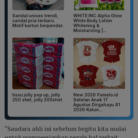
Sandal unisex trendi,
WHITE INC Alpha Glow
sandal pria terbaru.
White Body Lotion
Motif kartun berpendar.
Whitening &
Moisturizing |...
tissu jolly pop up, jolly
New 2026 Pamelo.id
250 shet, jolly 200shet
Setelan Anak 17
Agustus Dirgahayu 81
2026 Katun...
“Saudara ahli ini sebelum begitu kita mulai
untuk mempersiapkan segala hal terkait