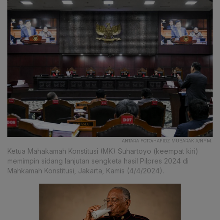
ANTARA FOTO/HAFIDZ MUBARAK A/NYM.
Ketua Mahakamah Konstitusi (MK) Suhartoyo (keempat kiri)
memimpin sidang lanjutan sengketa hasil Pilpres 2024 di
Mahkamah Konstitusi, Jakarta, Kamis (4/4/2024).