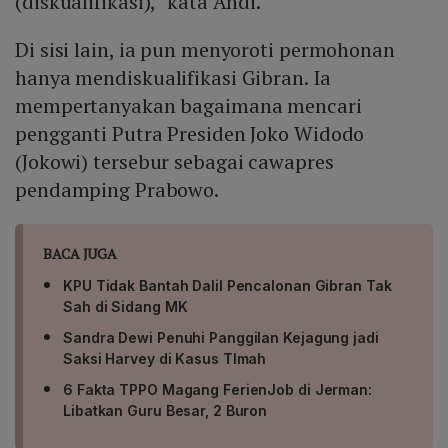
(diskualifikasi)," kata Andi.
Hasan Hasbi; (8) Direktur Eksekutif Indo Barometer
Muhammad Qodari. Selain itu, enam saksi: Pj Wali Kota
Di sisi lain, ia pun menyoroti permohonan
Bekasi Gani Muhammad, Pj Bupati Wajo Andi Bataralifu,
Wakil Ketua Umum Golkar Ahmad Doli Kurnia Tanjung,
hanya mendiskualifikasi Gibran. Ia
Suprianto, Abdul Wahid, dan Ketua DPD Golkar Jawa
mempertanyakan bagaimana mencari
Barat Ace Hasan Syadzily. Semua akan memberikan
pengganti Putra Presiden Joko Widodo
keterangan sesuai bidang masing-masing untuk
(Jokowi) tersebur sebagai cawapres
mendukung posisi hukum Prabowo‑Gibran.
pendamping Prabowo.
BACA JUGA
KPU Tidak Bantah Dalil Pencalonan Gibran Tak
Sah di Sidang MK
Sandra Dewi Penuhi Panggilan Kejagung jadi
Saksi Harvey di Kasus TImah
6 Fakta TPPO Magang FerienJob di Jerman:
Libatkan Guru Besar, 2 Buron