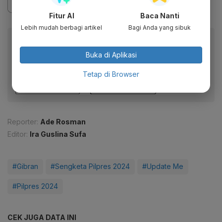
Fitur AI
Baca Nanti
Lebih mudah berbagi artikel
Bagi Anda yang sibuk
Baca artikel ini lewat aplikasi mobile.
Buka di Aplikasi
Dapatkan pengalaman membaca lebih nyaman dan nikmati
fitur menarik lainnya lewat aplikasi mobile Katadata.
Tetap di Browser
Reporter:
Ade Rosman
Editor:
Ira Guslina Sufa
#Gibran
#Sengketa Pilpres 2024
#Update Me
#Pilpres 2024
CEK JUGA DATA INI