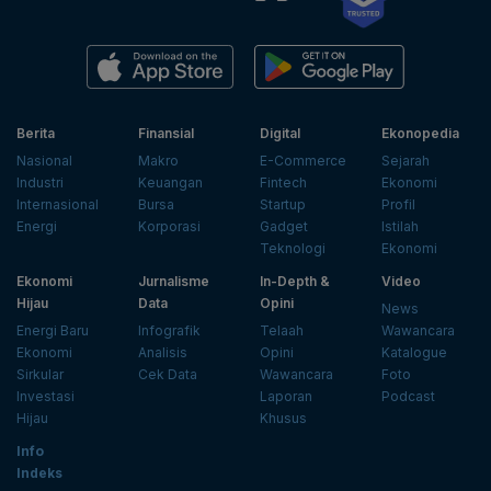
Berita
Finansial
Digital
Ekonopedia
Nasional
Makro
E-Commerce
Sejarah
Industri
Keuangan
Fintech
Ekonomi
Internasional
Bursa
Startup
Profil
Energi
Korporasi
Gadget
Istilah
Teknologi
Ekonomi
Ekonomi
Jurnalisme
In-Depth &
Video
Hijau
Data
Opini
News
Energi Baru
Infografik
Telaah
Wawancara
Ekonomi
Analisis
Opini
Katalogue
Sirkular
Cek Data
Wawancara
Foto
Investasi
Laporan
Podcast
Hijau
Khusus
Info
Indeks