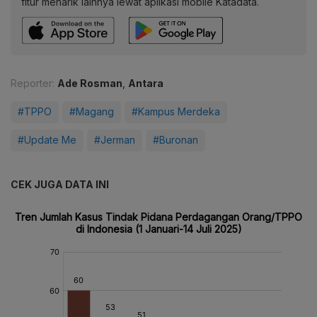
fitur menarik lainnya lewat aplikasi mobile Katadata.
Reporter:
Ade Rosman
,
Antara
#TPPO
#Magang
#Kampus Merdeka
#Update Me
#Jerman
#Buronan
CEK JUGA DATA INI