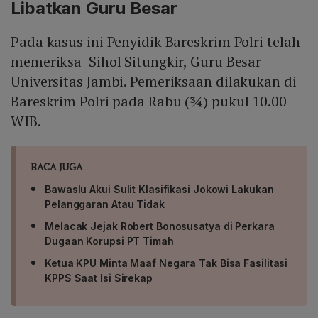
Libatkan Guru Besar
agar semua program MBKM mandiri mematuhi regulasi
serta validasi resmi melalui Buku Paduan MBKM 2020.
Pada kasus ini Penyidik Bareskrim Polri telah
memeriksa Sihol Situngkir, Guru Besar
Universitas Jambi. Pemeriksaan dilakukan di
Bareskrim Polri pada Rabu (¾) pukul 10.00
WIB.
BACA JUGA
Bawaslu Akui Sulit Klasifikasi Jokowi Lakukan
Pelanggaran Atau Tidak
Melacak Jejak Robert Bonosusatya di Perkara
Dugaan Korupsi PT Timah
Ketua KPU Minta Maaf Negara Tak Bisa Fasilitasi
KPPS Saat Isi Sirekap