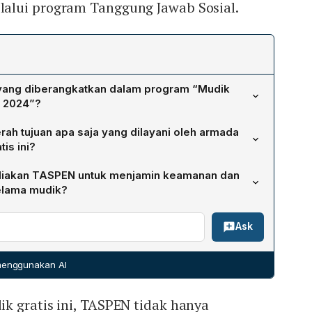
alui program Tanggung Jawab Sosial.
 yang diberangkatkan dalam program “Mudik
 2024”?
ngkatkan total 720 peserta mudik.
rah tujuan apa saja yang dilayani oleh armada
is ini?
ute ke delapan kota: Semarang, Yogyakarta, Malang,
ediakan TASPEN untuk menjamin keamanan dan
Sragen, dan Padang.
elama mudik?
setiap peserta mendapatkan asuransi TASPEN Life berupa
Ask
 perjalanan, serta pendamping yang membantu
an peserta di tiap bus.
 menggunakan AI
k gratis ini, TASPEN tidak hanya