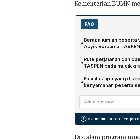
Kementerian BUMN mel
FAQ
Berapa jumlah peserta
•
Asyik Bersama TASPEN
Program tersebut membera
Rute perjalanan dan dae
•
TASPEN pada mudik grat
18 armada bus menempuh r
Fasilitas apa yang dis
•
Surabaya, Madiun, Solo, 
kenyamanan peserta s
Selain transportasi bus, 
personal accident selama
mengomunikasikan kebutuh
!
FAQ ini dihasilkan dengan
Di dalam program mudi