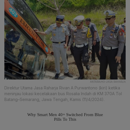
ANTARA/HO-JASA RAHARJA
Direktur Utama Jasa Raharja Rivan A Purwantono (kiri) ketika
meninjau lokasi kecelakaan bus Rosalia Indah di KM 370A Tol
Batang–Semarang, Jawa Tengah, Kamis (11/4/2024).