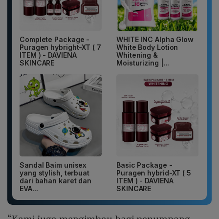
Complete Package -
WHITE INC Alpha Glow
Puragen hybright-XT ( 7
White Body Lotion
ITEM ) - DAVIENA
Whitening &
SKINCARE
Moisturizing |...
Sandal Baim unisex
Basic Package -
yang stylish, terbuat
Puragen hybrid-XT ( 5
dari bahan karet dan
ITEM ) - DAVIENA
EVA...
SKINCARE
“Kami juga mengimbau bagi penumpang