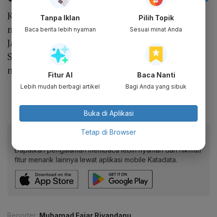
Kementerian Perhubungan sebelumnya
Tanpa Iklan
Pilih Topik
menyiapkan pembangunan Kereta Cepat
Baca berita lebih nyaman
Sesuai minat Anda
Jakarta-Bandung diperpanjang hingga
Surabaya. Rute kereta cepat tersebut akan
melewati Yogyakarta.
Fitur AI
Baca Nanti
Lebih mudah berbagi artikel
Bagi Anda yang sibuk
Buka di Aplikasi
Tetap di Browser
Baca artikel ini lewat aplikasi mobile.
Dapatkan pengalaman membaca lebih nyaman dan nikmati
fitur menarik lainnya lewat aplikasi mobile Katadata.
Reporter:
Muhamad Fajar Riyandanu