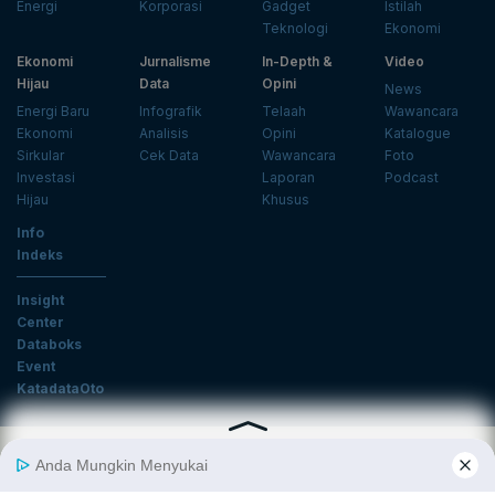
Energi
Korporasi
Gadget
Istilah
Teknologi
Ekonomi
Ekonomi
Jurnalisme
In-Depth &
Video
Hijau
Data
Opini
News
Energi Baru
Infografik
Telaah
Wawancara
Ekonomi
Analisis
Opini
Katalogue
Sirkular
Cek Data
Wawancara
Foto
Investasi
Laporan
Podcast
Hijau
Khusus
Info
Indeks
Insight
Center
Databoks
Event
KatadataOto
Langganan Newsletter
Email
Daftar