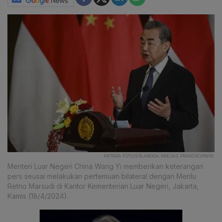
ANTARA FOTO/ERLANGGA BREGAS PRAKOSO/AWW.
Menteri Luar Negeri China Wang Yi memberikan keterangan
pers seusai melakukan pertemuan bilateral dengan Menlu
Retno Marsudi di Kantor Kementerian Luar Negeri, Jakarta,
Kamis (18/4/2024).