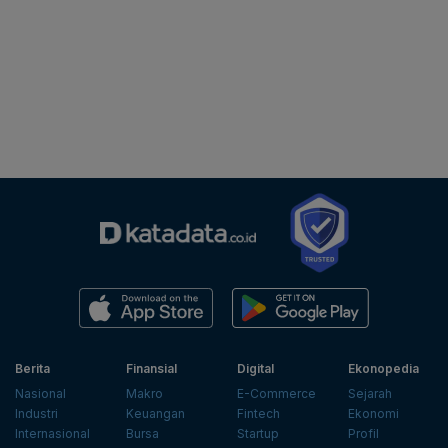
Berita
Finansial
Digital
Ekonopedia
Nasional
Makro
E-Commerce
Sejarah
Industri
Keuangan
Fintech
Ekonomi
Internasional
Bursa
Startup
Profil