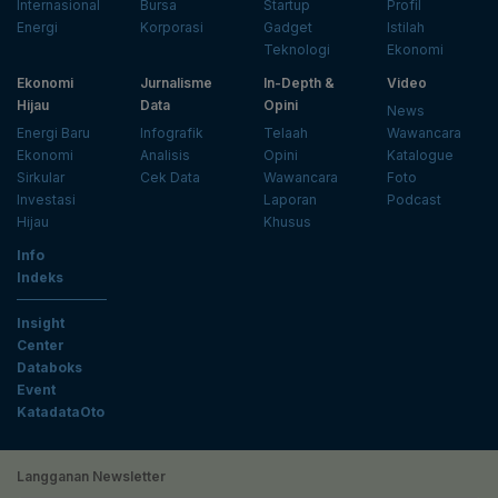
Internasional
Bursa
Startup
Profil
Energi
Korporasi
Gadget
Istilah
Teknologi
Ekonomi
Ekonomi
Jurnalisme
In-Depth &
Video
Hijau
Data
Opini
News
Energi Baru
Infografik
Telaah
Wawancara
Ekonomi
Analisis
Opini
Katalogue
Sirkular
Cek Data
Wawancara
Foto
Investasi
Laporan
Podcast
Hijau
Khusus
Info
Indeks
Insight
Center
Databoks
Event
KatadataOto
Langganan Newsletter