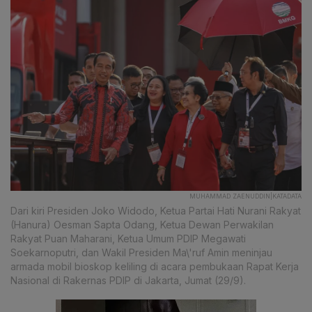
MUHAMMAD ZAENUDDIN|KATADATA
Dari kiri Presiden Joko Widodo, Ketua Partai Hati Nurani Rakyat
(Hanura) Oesman Sapta Odang, Ketua Dewan Perwakilan
Rakyat Puan Maharani, Ketua Umum PDIP Megawati
Soekarnoputri, dan Wakil Presiden Ma\'ruf Amin meninjau
armada mobil bioskop keliling di acara pembukaan Rapat Kerja
Nasional di Rakernas PDIP di Jakarta, Jumat (29/9).