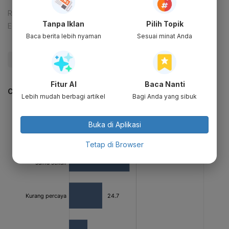
Reporter:
Muhamad Fajar Riyandanu
Tanpa Iklan
Pilih Topik
Editor:
Ameidyo Daud Nasution
Baca berita lebih nyaman
Sesuai minat Anda
#Jokowi
#megawati
#Bahlil
#Update Me
Fitur AI
Baca Nanti
CEK JUGA DATA INI
Lebih mudah berbagi artikel
Bagi Anda yang sibuk
Buka di Aplikasi
Tetap di Browser