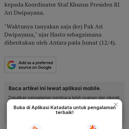
kepada Koordinator Staf Khusus Presiden RI
Ari Dwipayana.
"Waktunya tanyakan saja (ke) Pak Ari
Dwipayana," ujar Hasto sebagaimana
diberitakan oleh
Antara
pada Jumat (12/4).
Baca artikel ini lewat aplikasi mobile.
Dapatkan pengalaman membaca lebih nyaman dan nikmati
×
fitur menarik lainnya lewat aplikasi mobile Katadata.
Buka di Aplikasi Katadata untuk pengalaman
terbaik!