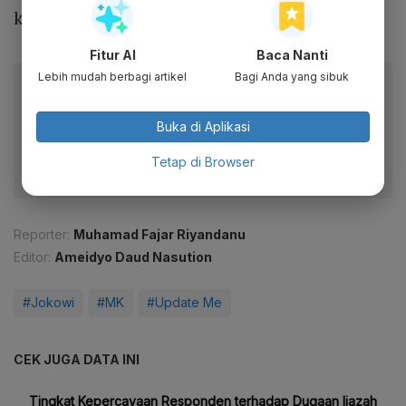
kata Jokowi.
Fitur AI
Baca Nanti
Lebih mudah berbagi artikel
Bagi Anda yang sibuk
Baca artikel ini lewat aplikasi mobile.
Dapatkan pengalaman membaca lebih nyaman dan nikmati
Buka di Aplikasi
fitur menarik lainnya lewat aplikasi mobile Katadata.
Tetap di Browser
Reporter:
Muhamad Fajar Riyandanu
Editor:
Ameidyo Daud Nasution
#Jokowi
#MK
#Update Me
CEK JUGA DATA INI