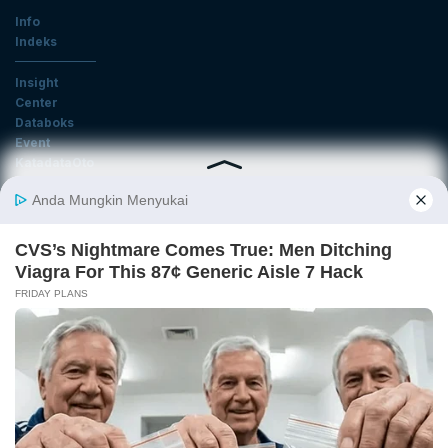
Info
Indeks
Insight
Center
Databoks
Event
KatadataOto
Langganan Newsletter
Email
Daftar
Ikuti Kami
Tentang Katadata
Advertising
Karier
Pedoman Media Siber
Kebijakan Privasi
Disclaimer
Hubungi Kami
©2026 Katadata. Hak cipta dilindungi Undang-undang.