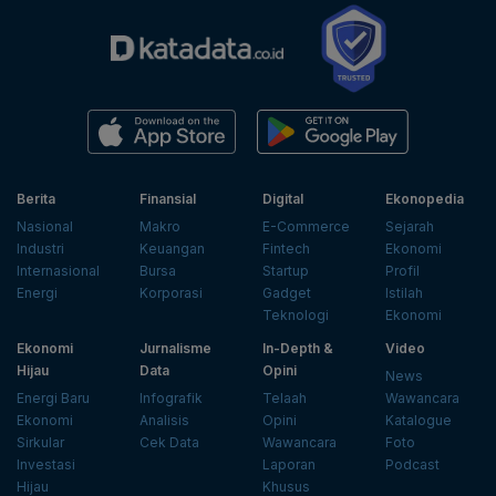
Berita
Finansial
Digital
Ekonopedia
Nasional
Makro
E-Commerce
Sejarah
Industri
Keuangan
Fintech
Ekonomi
Internasional
Bursa
Startup
Profil
Energi
Korporasi
Gadget
Istilah
Teknologi
Ekonomi
Ekonomi
Jurnalisme
In-Depth &
Video
Hijau
Data
Opini
News
Energi Baru
Infografik
Telaah
Wawancara
Ekonomi
Analisis
Opini
Katalogue
Sirkular
Cek Data
Wawancara
Foto
Investasi
Laporan
Podcast
Hijau
Khusus