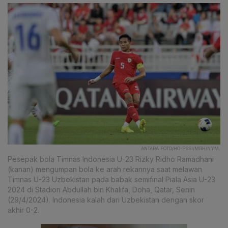
ANTARA FOTO/HO-PSSI/MRH/NYM.
Pesepak bola Timnas Indonesia U-23 Rizky Ridho Ramadhani
(kanan) mengumpan bola ke arah rekannya saat melawan
Timnas U-23 Uzbekistan pada babak semifinal Piala Asia U-23
2024 di Stadion Abdullah bin Khalifa, Doha, Qatar, Senin
(29/4/2024). Indonesia kalah dari Uzbekistan dengan skor
akhir 0-2.