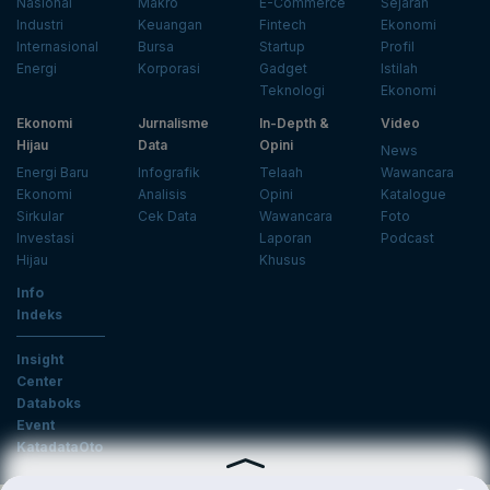
Nasional
Makro
E-Commerce
Sejarah
Industri
Keuangan
Fintech
Ekonomi
Internasional
Bursa
Startup
Profil
Energi
Korporasi
Gadget
Istilah
Teknologi
Ekonomi
Ekonomi
Jurnalisme
In-Depth &
Video
Hijau
Data
Opini
News
Energi Baru
Infografik
Telaah
Wawancara
Ekonomi
Analisis
Opini
Katalogue
Sirkular
Cek Data
Wawancara
Foto
Investasi
Laporan
Podcast
Hijau
Khusus
Info
Indeks
Insight
Center
Databoks
Event
KatadataOto