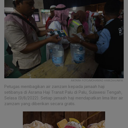
ANTARA FOTO/MOHAMAD HAMZAH/AWW.
Petugas membagikan air zamzam kepada jamaah haji
setibanya di Asrama Haji Transit Palu di Palu, Sulawesi Tengah,
Selasa (9/8/2022). Setiap jamaah haji mendapatkan lima liter air
zamzam yang diberikan secara gratis.