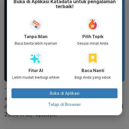
Buka di Aplikasi Katadata untuk pengalaman
terbaik!
Tanpa Iklan
Pilih Topik
Baca berita lebih nyaman
Sesuai minat Anda
DXPRO - Jersey Reguler
WHITE INC Alpha Glow
HUT RI Kemerdekaan
White Body Lotion
Indonesia Collection
Whitening &
Fitur AI
Baca Nanti
Drop 1...
Moisturizing |...
Lebih mudah berbagi artikel
Bagi Anda yang sibuk
"Insyaa Allah jamaah haji kloter pertama
Buka di Aplikasi
akan kembali ke Tanah Air pada 22 Juni 2024
Tetap di Browser
di Bandara Internasional Minangkabau pukul
23.30 WIB," ujarnya.