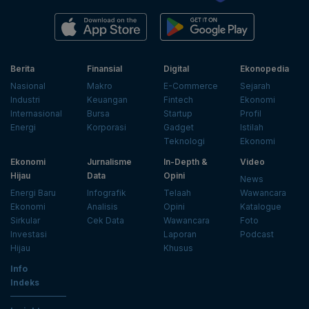
Berita
Finansial
Digital
Ekonopedia
Nasional
Makro
E-Commerce
Sejarah
Industri
Keuangan
Fintech
Ekonomi
Internasional
Bursa
Startup
Profil
Energi
Korporasi
Gadget
Istilah
Teknologi
Ekonomi
Ekonomi
Jurnalisme
In-Depth &
Video
Hijau
Data
Opini
News
Energi Baru
Infografik
Telaah
Wawancara
Ekonomi
Analisis
Opini
Katalogue
Sirkular
Cek Data
Wawancara
Foto
Investasi
Laporan
Podcast
Hijau
Khusus
Info
Indeks