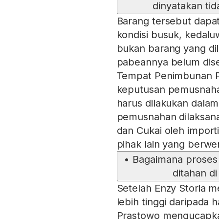
dinyatakan ti
Barang tersebut dapat
kondisi busuk, kedaluw
bukan barang yang dil
pabeannya belum disel
Tempat Penimbunan Pa
keputusan pemusnahan
harus dilakukan dalam 
pemusnahan dilaksan
dan Cukai oleh importi
pihak lain yang berwe
•
Bagaimana proses 
ditahan d
Setelah Enzy Storia m
lebih tinggi daripada
Prastowo mengucapk