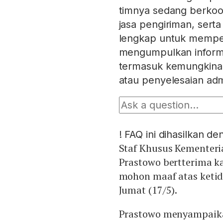
timnya sedang berkoor
jasa pengiriman, ser
lengkap untuk mempe
mengumpulkan informas
termasuk kemungkina
atau penyelesaian admi
!
FAQ ini dihasilkan d
Staf Khusus Kementer
Prastowo bertterima ka
mohon maaf atas ketid
Jumat (17/5).
Prastowo menyampaika