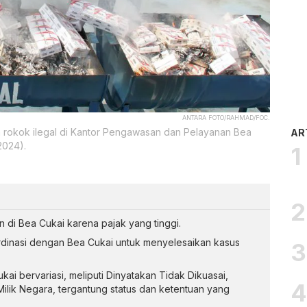
ANTARA FOTO/RAHMAD/FOC.
rokok ilegal di Kantor Pengawasan dan Pelayanan Bea
AR
2024).
an di Bea Cukai karena pajak yang tinggi.
dinasi dengan Bea Cukai untuk menyelesaikan kasus
kai bervariasi, meliputi Dinyatakan Tidak Dikuasai,
Milik Negara, tergantung status dan ketentuan yang