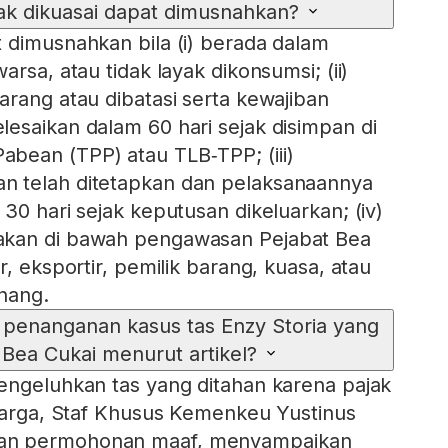
dak dikuasai dapat dimusnahkan?
 dimusnahkan bila (i) berada dalam
arsa, atau tidak layak dikonsumsi; (ii)
arang atau dibatasi serta kewajiban
esaikan dalam 60 hari sejak disimpan di
bean (TPP) atau TLB‑TPP; (iii)
 telah ditetapkan dan pelaksanaannya
30 hari sejak keputusan dikeluarkan; (iv)
akan di bawah pengawasan Pejabat Bea
r, eksportir, pemilik barang, kuasa, atau
nang.
penanganan kasus tas Enzy Storia yang
i Bea Cukai menurut artikel?
engeluhkan tas yang ditahan karena pajak
 harga, Staf Khusus Kemenkeu Yustinus
an permohonan maaf, menyampaikan