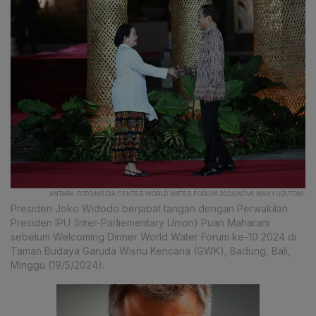
ANTARA FOTO/MEDIA CENTER WORLD WATER FORUM 2024/NOVA WAHYUDI/TOM.
Presiden Joko Widodo berjabat tangan dengan Perwakilan
Presiden IPU (Inter-Parliementary Union) Puan Maharani
sebelum Welcoming Dinner World Water Forum ke-10 2024 di
Taman Budaya Garuda Wisnu Kencana (GWK), Badung, Bali,
Minggu (19/5/2024).