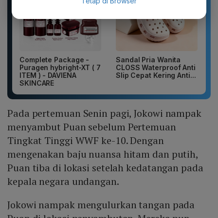
Tetap di Browser
Complete Package -
Sandal Pria Wanita
Puragen hybright-XT ( 7
CLOSS Waterproof Anti
ITEM ) - DAVIENA
Slip Cepat Kering Anti...
SKINCARE
Pada pertemuan Senin pagi, Jokowi nampak
menyambut Puan sebelum Pertemuan
Tingkat Tinggi WWF ke-10. Dengan
mengenakan baju nuansa hitam dan putih,
Puan tiba di lokasi setelah kedatangan pada
kepala negara undangan.
Jokowi nampak mengulurkan tangan pada