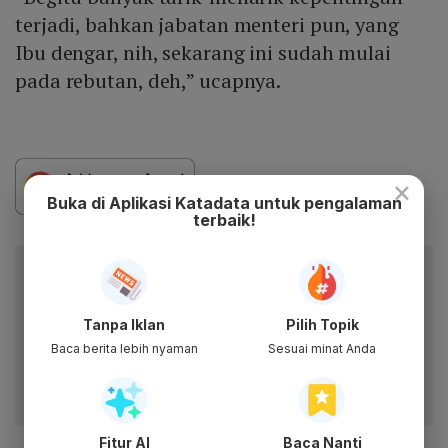
terjadi, bahkan jabatan menteri pun, yang
Ibu dengar, nih, sekarang ini sudah mulai
pada rebutan, deh,” ucapnya.
×
Buka di Aplikasi Katadata untuk pengalaman
terbaik!
Berita Katadata.co.id di WhatsApp
Anda
Dapatkan akses cepat ke berita terkini dan data
Tanpa Iklan
Pilih Topik
berharga dari WhatsApp Channel Katadata.co.id
Baca berita lebih nyaman
Sesuai minat Anda
Ikuti kami
Fitur AI
Baca Nanti