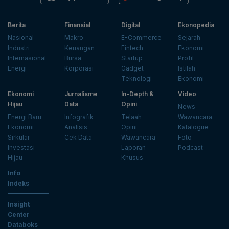
Berita
Finansial
Digital
Ekonopedia
Nasional
Makro
E-Commerce
Sejarah
Industri
Keuangan
Fintech
Ekonomi
Internasional
Bursa
Startup
Profil
Energi
Korporasi
Gadget
Istilah
Teknologi
Ekonomi
Ekonomi
Jurnalisme
In-Depth &
Video
Hijau
Data
Opini
News
Energi Baru
Infografik
Telaah
Wawancara
Ekonomi
Analisis
Opini
Katalogue
Sirkular
Cek Data
Wawancara
Foto
Investasi
Laporan
Podcast
Hijau
Khusus
Info
Indeks
Insight
Center
Databoks