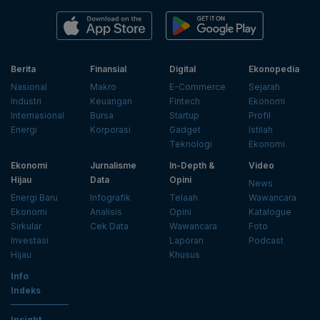
Berita
Finansial
Digital
Ekonopedia
Nasional
Makro
E-Commerce
Sejarah
Industri
Keuangan
Fintech
Ekonomi
Internasional
Bursa
Startup
Profil
Energi
Korporasi
Gadget
Istilah
Teknologi
Ekonomi
Ekonomi
Jurnalisme
In-Depth &
Video
Hijau
Data
Opini
News
Energi Baru
Infografik
Telaah
Wawancara
Ekonomi
Analisis
Opini
Katalogue
Sirkular
Cek Data
Wawancara
Foto
Investasi
Laporan
Podcast
Hijau
Khusus
Info
Indeks
Insight