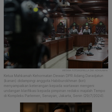
ANTARA FOTO/ASPRILLA DWI ADHA/AWW.
Ketua Mahkamah Kehormatan Dewan DPR Adang Daradjatun
(kanan) didampingi anggota Habiburokhman (kiri)
menyampaikan keterangan kepada wartawan mengeni
undangan klarifikasi kepada pimpinan redaksi majalah Tempo
di Kompleks Parlemen, Senayan, Jakarta, Senin (29/7/2024).