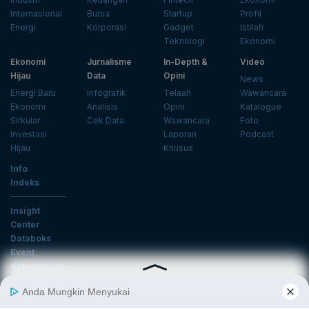
Internasional
Bursa
Startup
Profil
Energi
Korporasi
Gadget
Istilah
Teknologi
Ekonomi
Ekonomi
Jurnalisme
In-Depth &
Video
Hijau
Data
Opini
News
Energi Baru
Infografik
Telaah
Wawancara
Ekonomi
Analisis
Opini
Katalogue
Sirkular
Cek Data
Wawancara
Foto
Investasi
Laporan
Podcast
Hijau
Khusus
Info
Indeks
Insight
Center
Databoks
Event
KatadataOto
Langganan Newsletter