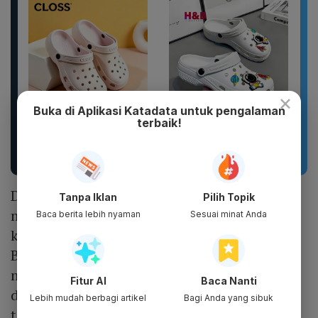
×
Buka di Aplikasi Katadata untuk pengalaman
terbaik!
Sandal Pria Wanita
Sandal unisex trendi,
CLOSS Waterproof Anti
sandal pria terbaru.
Slip Cepat Kering Anti...
Motif kartun berpendar.
Di sisi lain, dua pengusaha travel
Tanpa Iklan
Pilih Topik
mengatakan ada grup travel besar membeli
Baca berita lebih nyaman
Sesuai minat Anda
kuota haji khusus dari perusahaan kecil.
Biasanya calon haji khusus cenderung
memilih perusahaan yang lebih besar, kata
Fitur AI
Baca Nanti
dua pengusaha ini. Calon haji khusus ini
Lebih mudah berbagi artikel
Bagi Anda yang sibuk
termasuk mereka yang baru mendaftar satu