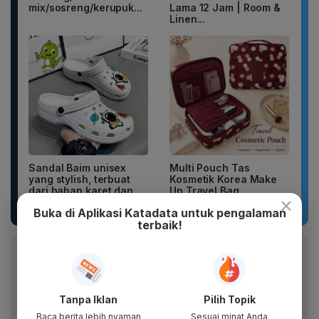
mix/sosreng/kerupuk...
Lama 12 Jam | Room &
Linen...
Sandal Baim unisex
Multi Pouch Tas
yang stylish, terbuat
Kosmetik Korea Make
dari bahan karet dan
Up Travel Bag
×
EVA...
Organizer...
Buka di Aplikasi Katadata untuk pengalaman
terbaik!
Baca artikel ini lewat aplikasi mobile.
Dapatkan pengalaman membaca lebih nyaman dan nikmati
fitur menarik lainnya lewat aplikasi mobile Katadata.
Tanpa Iklan
Pilih Topik
Baca berita lebih nyaman
Sesuai minat Anda