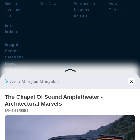
Sirkular
Cek Data
Wawancara
Foto
Investasi
Laporan
Podcast
Hijau
Khusus
Info
Indeks
Insight
Center
Databoks
Event
KatadataOto
Langganan Newsletter
Email
Daftar
Ikuti Kami