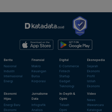
Berita
Finansial
Digital
Ekonopedia
Nasional
Makro
E-Commerce
Sejarah
Industri
Keuangan
Fintech
Ekonomi
Internasional
Bursa
Startup
Profil
Energi
Korporasi
Gadget
Istilah
Teknologi
Ekonomi
Ekonomi
Jurnalisme
In-Depth &
Video
Hijau
Data
Opini
News
Energi Baru
Infografik
Telaah
Wawancara
Ekonomi
Analisis
Opini
Katalogue