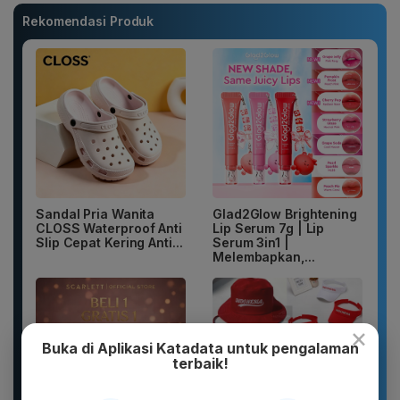
Rekomendasi Produk
Sandal Pria Wanita
Glad2Glow Brightening
CLOSS Waterproof Anti
Lip Serum 7g | Lip
Slip Cepat Kering Anti...
Serum 3in1 |
Melembapkan,...
×
Buka di Aplikasi Katadata untuk pengalaman
terbaik!