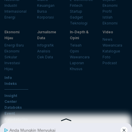
Industri
Keuangan
Fintech
Ekonomi
Internasional
Bursa
Startup
Profil
Energi
Korporasi
Gadget
Istilah
Teknologi
Ekonomi
Ekonomi
Jurnalisme
In-Depth &
Video
Hijau
Data
Opini
News
Energi Baru
Infografik
Telaah
Wawancara
Ekonomi
Analisis
Opini
Katalogue
Sirkular
Cek Data
Wawancara
Foto
Investasi
Laporan
Podcast
Hijau
Khusus
Info
Indeks
Insight
Center
Databoks
Event
KatadataOto