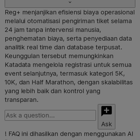
Reg+ menjanjikan efisiensi biaya operasional
melalui otomatisasi pengiriman tiket selama
24 jam tanpa intervensi manusia,
penghematan biaya, serta penyediaan data
analitik real time dan database terpusat.
Keunggulan tersebut memungkinkan
Katadata mengelola registrasi untuk semua
event selanjutnya, termasuk kategori 5K,
10K, dan Half Marathon, dengan skalabilitas
yang lebih baik dan kontrol yang
transparan.
Ask
!
FAQ ini dihasilkan dengan menggunakan AI