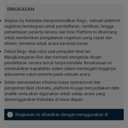
RINGKASAN
Sisiplus by Katadata memperkenalkan Reg+, sebuah platform
registrasi terintegrasi untuk pendaftaran, verifikasi, hingga
pemantauan peserta secara
real time
. Platform ini dirancang
untuk memberikan pengalaman registrasi yang cepat dan
efisien, terutama untuk acara berskala besar.
Debut Reg+ diuji coba saat penjualan tiket lari
Mangkunegaran Run dan berhasil mengelola ribuan
pendaftaran secara lancar tanpa kendala. Kesuksesan ini
membuktikan kapabilitas sistem dalam menangani tingginya
antusiasme calon peserta pada sebuah acara.
Selain menawarkan efisiensi biaya operasional dan
pengiriman tiket otomatis, platform ini juga menyediakan data
analitik serta akan digunakan untuk setiap acara yang
diselenggarakan Katadata di masa depan.
!
Ringkasan ini dihasilkan dengan menggunakan AI