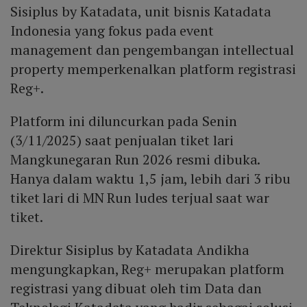
Sisiplus by Katadata, unit bisnis Katadata
Indonesia yang fokus pada event
management dan pengembangan intellectual
property memperkenalkan platform registrasi
Reg+.
Platform ini diluncurkan pada Senin
(3/11/2025) saat penjualan tiket lari
Mangkunegaran Run 2026 resmi dibuka.
Hanya dalam waktu 1,5 jam, lebih dari 3 ribu
tiket lari di MN Run ludes terjual saat war
tiket.
Direktur Sisiplus by Katadata Andikha
mengungkapkan, Reg+ merupakan platform
registrasi yang dibuat oleh tim Data dan