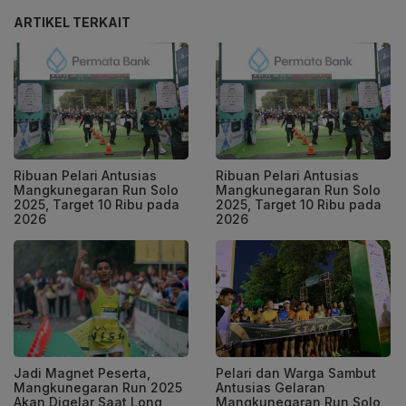
ARTIKEL TERKAIT
Ribuan Pelari Antusias
Ribuan Pelari Antusias
Mangkunegaran Run Solo
Mangkunegaran Run Solo
2025, Target 10 Ribu pada
2025, Target 10 Ribu pada
2026
2026
Jadi Magnet Peserta,
Pelari dan Warga Sambut
Mangkunegaran Run 2025
Antusias Gelaran
Akan Digelar Saat Long
Mangkunegaran Run Solo