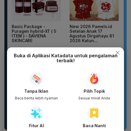
Basic Package -
New 2026 Pamelo.id
Puragen hybrid-XT ( 5
Setelan Anak 17
ITEM ) - DAVIENA
Agustus Dirgahayu 81
SKINCARE
2026 Katun...
×
Buka di Aplikasi Katadata untuk pengalaman
terbaik!
Tanpa Iklan
Pilih Topik
Baca berita lebih nyaman
Sesuai minat Anda
Complete Package -
DIKIRIM 2 BOTOL
Puragen hybright-XT ( 7
PARFUM SCARLETT
ITEM ) - DAVIENA
PARFUM WANITA
SKINCARE
PARFUM PRIA WANGI
TAHAN...
Fitur AI
Baca Nanti