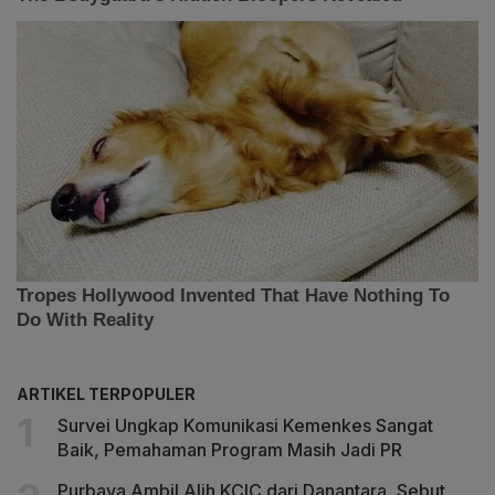
ARTIKEL TERPOPULER
Survei Ungkap Komunikasi Kemenkes Sangat
Baik, Pemahaman Program Masih Jadi PR
Purbaya Ambil Alih KCIC dari Danantara, Sebut