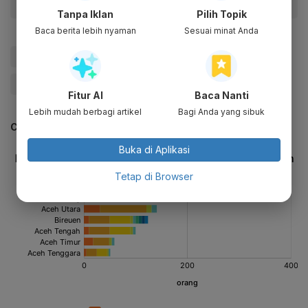
Tanpa Iklan
Pilih Topik
Baca berita lebih nyaman
Sesuai minat Anda
#BNPB
#Pascabencana
#Aceh
#Sumut
#Sumbar
#Banjir
#longsor
#Update Me
Fitur AI
Baca Nanti
Lebih mudah berbagi artikel
Bagi Anda yang sibuk
CEK JUGA DATA INI
Buka di Aplikasi
Tetap di Browser