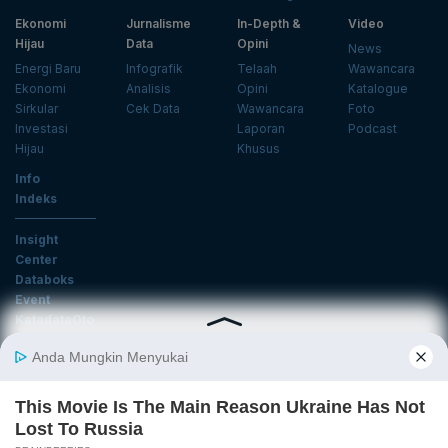
Ekonomi
Jurnalisme
In-Depth &
Video
Hijau
Data
Opini
News
Energi Baru
Infografik
Telaah
Wawancara
Ekonomi
Analisis
Opini
Katalogue
Sirkular
Cek Data
Wawancara
Foto
Investasi
Laporan
Podcast
Hijau
Khusus
Info
Indeks
Insight
Center
Databoks
Event
KatadataOto
Langganan Newsletter
Email
Daftar