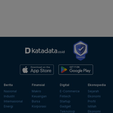
Berita
Finansial
Digital
Ekonopedia
Nasional
Makro
E-Commerce
Sejarah
Industri
Keuangan
Fintech
Ekonomi
Internasional
Bursa
Startup
Profil
Energi
Korporasi
Gadget
Istilah
Teknologi
Ekonomi