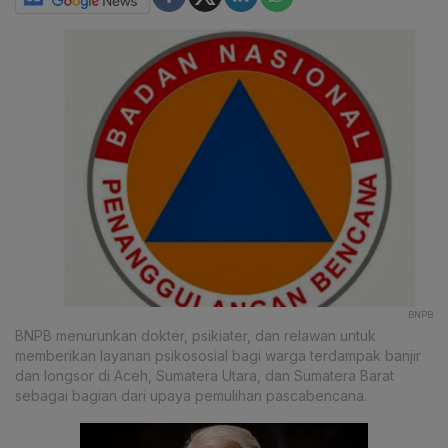
BNPB
BNPB menurunkan dokter, psikiater, dan relawan untuk
memberikan layanan psikososial bagi warga terdampak banjir
dan longsor di Aceh, Sumatera Utara, dan Sumatera Barat
sebagai bagian dari upaya pemulihan pascabencana.