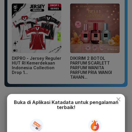
DXPRO - Jersey Reguler
DIKIRIM 2 BOTOL
HUT RI Kemerdekaan
PARFUM SCARLETT
Indonesia Collection
PARFUM WANITA
Drop 1...
PARFUM PRIA WANGI
TAHAN...
×
Buka di Aplikasi Katadata untuk pengalaman
Baca artikel ini lewat aplikasi mobile.
terbaik!
Dapatkan pengalaman membaca lebih nyaman dan nikmati
fitur menarik lainnya lewat aplikasi mobile Katadata.