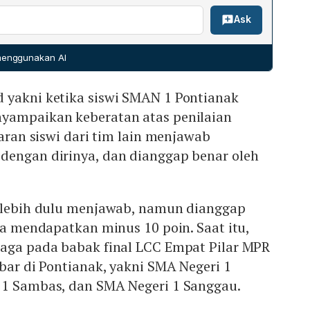
ri dari Kepala Biro Pengkajian Setjen MPR RI Dyastasita
hwa kedua sekolah sepakat tidak perlu mengulang
uhkan dukungan masyarakat terhadap pelaksanaan
Ask
retariat Badan Sosialisasi MPR RI Indri Wahyuni,
tersebut juga telah disetujui seluruh fraksi di MPR RI.
 setelah terjadi kesalahan penilaian pada final LCC
tara MPR RI dan kedua sekolah menunjukkan bahwa MPR
t dihadapkan pada kritik publik karena menganggap
lakan tersebut dengan baik, sehingga fokus dialihkan
 menggunakan AI
h dulu diberikan sebagai salah, sementara tim lain yang
npa mengulang kompetisi.
benar, mengakibatkan Josepha mendapat minus 10 poin.
 yakni ketika siswi SMAN 1 Pontianak
engundang juri yang sesuai aspirasi masyarakat dan
ersebut menunjukkan perlunya evaluasi proses penilaian.
yampaikan keberatan atas penilaian
taran siswi dari tim lain menjawab
dengan dirinya, dan dianggap benar oleh
g lebih dulu menjawab, namun dianggap
gga mendapatkan minus 10 poin. Saat itu,
laga pada babak final LCC Empat Pilar MPR
lbar di Pontianak, yakni SMA Negeri 1
 1 Sambas, dan SMA Negeri 1 Sanggau.