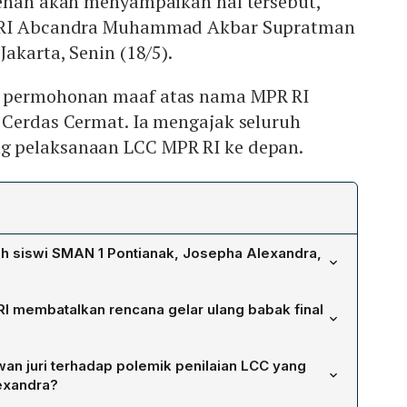
jenan akan menyampaikan hal tersebut,”
R RI Abcandra Muhammad Akbar Supratman
akarta, Senin (18/5).
 permohonan maaf atas nama MPR RI
 Cerdas Cermat. Ia mengajak seluruh
 pelaksanaan LCC MPR RI ke depan.
h siswi SMAN 1 Pontianak, Josepha Alexandra,
ha Alexandra menjadi Duta Lomba Cerdas Cermat (LCC)
I membatalkan rencana gelar ulang babak final
irasi teman-teman adiknya serta untuk menanggapi
elibatkan dirinya. Wakil Ketua MPR, Abcandra Muhammad
final LCC Empat Pilar 2026 tingkat Provinsi Kalimantan
akan bahwa Kesekjenan akan menyampaikan penunjukan
n juri terhadap polemik penilaian LCC yang
dua sekolah peserta, SMAN 1 Pontianak dan SMAN 1
mpaikan permohonan maaf atas kesalahan penilaian juri
exandra?
an ulang. Ketua Badan Sosialisasi MPR RI, Abraham
oversi. Penunjukan ini diharapkan dapat memperbaiki