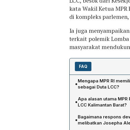
LCC, besok dari Kesek
kata Wakil Ketua MP
di kompleks parlemen, J
Ia juga menyampaikan
terkait polemik Lomba
masyarakat mendukung
FAQ
Mengapa MPR RI memili
•
sebagai Duta LCC?
MPR RI mengangkat Josep
Apa alasan utama MPR R
•
sebagai respons atas asp
LCC Kalimantan Barat?
polemik penilaian yang m
Rencana gelar ulang babak 
Akbar Supratman, menyat
Bagaimana respons dewa
•
Barat dibatalkan karena 
tersebut, sekaligus menya
melibatkan Josepha Al
Sambas, menolak perlomba
yang sempat memicu kontr