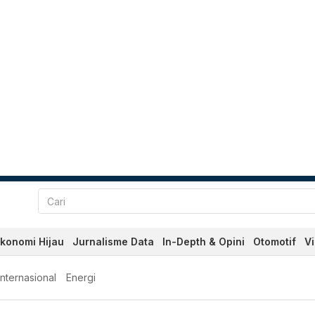
konomi Hijau
Jurnalisme Data
In-Depth & Opini
Otomotif
V
Internasional
Energi