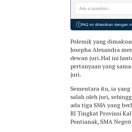
Dewan juri LCC, yang terdi
Liyanto, menyampaikan ba
citra LCC MPR dan meneg
W.B. dan Kepala Bagian Sek
perlombaan, dan keputusan 
lomba ke depan.
mendapat sorotan warganet
Pertemuan sebelumnya an
Empat Pilar. Juri tersebu
menerima permintaan peno
!
FAQ ini dihasilkan dengan
jawaban Josepha yang lebi
pada penyelesaian isu ta
menjawab sama dianggap 
Polemik yang dimaksud
Juri menyatakan niatnya m
kompeten, namun insiden t
Josepha Alexandra men
dewan juri. Hal ini lan
pertanyaan yang sama 
juri.
Sementara itu, ia yan
salah oleh juri, sehin
ada tiga SMA yang ber
RI Tingkat Provinsi Ka
Pontianak, SMA Negeri