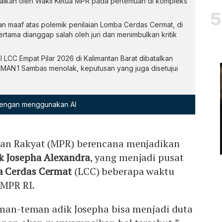
mpaikan oleh Wakil Ketua MPR pada pertemuan di kompleks
maaf atas polemik penilaian Lomba Cerdas Cermat, di
tama dianggap salah oleh juri dan menimbulkan kritik
 LCC Empat Pilar 2026 di Kalimantan Barat dibatalkan
SMAN 1 Sambas menolak, keputusan yang juga disetujui
 dengan menggunakan AI
tan Rakyat (MPR) berencana menjadikan
k
Josepha Alexandra
, yang menjadi pusat
 Cerdas Cermat
(LCC) beberapa waktu
 MPR RI.
eman-teman adik Josepha bisa menjadi duta