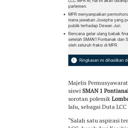
LCC MPR RI; hal ini akan disa
parlemen.
MPR menyampaikan permohonan 
mana jawaban Josepha yang per
publik terhadap Dewan Juri.
Rencana gelar ulang babak final
setelah SMAN 1 Pontianak dan 
oleh seluruh fraksi di MPR.
!
Ringkasan ini dihasilkan
Majelis Permusyawara
siswi
SMAN 1 Pontiana
sorotan polemik
Lomba
lalu, sebagai Duta LCC
“Salah satu aspirasi t