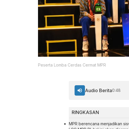
Peserta Lomba Cerdas Cermat MPR
Audio Berita
0:48
RINGKASAN
MPR berencana menjadikan sisw