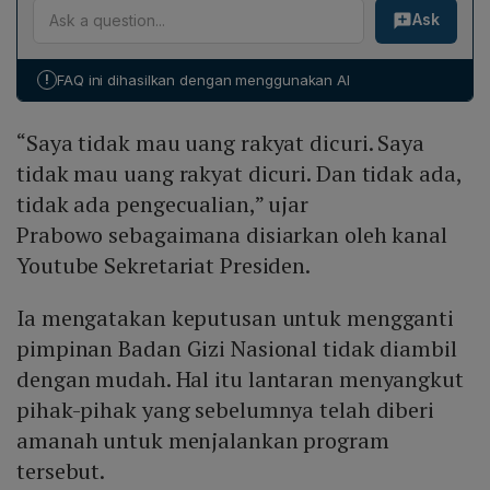
2024. Sehari kemudian, Kejaksaan Agung menahan
Ask
keberhasilan MBG. Lulusan SPPI dipersiapkan khusus
Dadan Hindayana serta dua pejabat BGN lainnya atas
untuk memimpin dan mengelola dapur-dapur MBG di
dugaan korupsi tata kelola program MBG tahun 2025–
seluruh Indonesia dengan mengedepankan nilai
2026, menandakan komitmen pemerintah terhadap
!
FAQ ini dihasilkan dengan menggunakan AI
pengabdian, integritas, dan kecintaan pada tanah air. Ia
penindakan tegas terhadap penyalahgunaan amanah.
menekankan bahwa kepala dapur dan SPPI harus
“Saya tidak mau uang rakyat dicuri. Saya
memperkuat pengawasan di lapangan serta
menghindari praktik yang merusak kepercayaan
tidak mau uang rakyat dicuri. Dan tidak ada,
masyarakat, sehingga program tidak hanya
tidak ada pengecualian,” ujar
menyediakan makanan bergizi tetapi juga membangun
Prabowo sebagaimana disiarkan oleh kanal
tata kelola yang bersih dan akuntabel.
Youtube Sekretariat Presiden.
Ia mengatakan keputusan untuk mengganti
pimpinan Badan Gizi Nasional tidak diambil
dengan mudah. Hal itu lantaran menyangkut
pihak-pihak yang sebelumnya telah diberi
amanah untuk menjalankan program
tersebut.