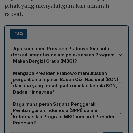
pihak yang menyalahgunakan amanah
rakyat.
FAQ
Apa komitmen Presiden Prabowo Subianto
•
terkait integritas dalam pelaksanaan Program
Makan Bergizi Gratis (MBG)?
Prabowo menegaskan bahwa pemerintah tidak akan
Mengapa Presiden Prabowo memutuskan
memberi ruang bagi penyimpangan atau
pergantian pimpinan Badan Gizi Nasional (BGN)
•
penyalahgunaan kepercayaan dalam MBG. Ia
dan apa yang terjadi pada mantan kepala BGN,
menekankan bahwa uang rakyat tidak boleh dicuri dan
Dadan Hindayana?
tidak ada pengecualian dalam penegakan integritas.
Keputusan pergantian pimpinan BGN diambil setelah
Pemerintah siap memperkuat lembaga pengawasan
Bagaimana peran Sarjana Penggerak
Prabowo menerima laporan mengenai kekurangan,
serta aparat penegak hukum untuk memastikan setiap
Pembangunan Indonesia (SPPI) dalam
•
kejanggalan, dan indikasi penyimpangan dalam
dana dan sumber daya program dijalankan secara
keberhasilan Program MBG menurut Presiden
pelaksanaan MBG. Sebagai tindak lanjut, Dadan
Prabowo?
bersih, akuntabel, dan berorientasi pada kepentingan
Hindayana digantikan oleh Nanik S. Deyang pada 2 Juni
rakyat.
Prabowo menyatakan SPPI sebagai garda terdepan