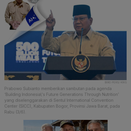
BIRO PERS/ KRIS
Prabowo Subianto memberikan sambutan pada agenda
‘Building Indonesia\'s Future Generations Through Nutrition’
yang diselenggarakan di Sentul International Convention
Center (SICC), Kabupaten Bogor, Provinsi Jawa Barat, pada
Rabu (3/6).