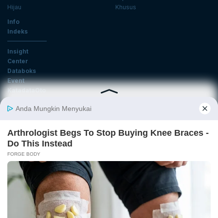
Hijau
Khusus
Info
Indeks
Insight
Center
Databoks
Event
KatadataOto
Langganan Newsletter
Email
Daftar
Ikuti Kami
Tentang Katadata
Advertising
Karier
Pedoman Media Siber
Kebijakan Privasi
Disclaimer
Hubungi Kami