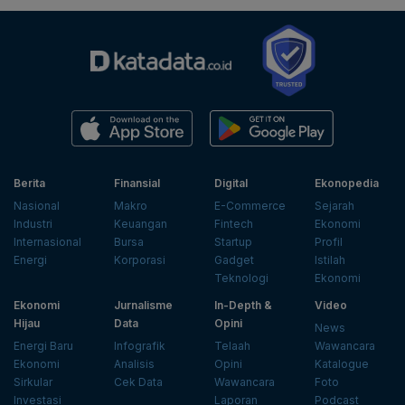
Berita
Finansial
Digital
Ekonopedia
Nasional
Makro
E-Commerce
Sejarah
Industri
Keuangan
Fintech
Ekonomi
Internasional
Bursa
Startup
Profil
Energi
Korporasi
Gadget
Istilah
Teknologi
Ekonomi
Ekonomi
Jurnalisme
In-Depth &
Video
Hijau
Data
Opini
News
Energi Baru
Infografik
Telaah
Wawancara
Ekonomi
Analisis
Opini
Katalogue
Sirkular
Cek Data
Wawancara
Foto
Investasi
Laporan
Podcast