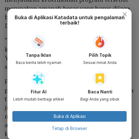
merupakan amanah besar yang harus dijaga
×
bersama demi masa depan generasi
Buka di Aplikasi Katadata untuk pengalaman
terbaik!
Indonesia.
“Kalau kalian tidak sungguh-sungguh, kalau
kalian tidak setia dan loyal, silakan minggir.
Tanpa Iklan
Pilih Topik
Yang penting kepentingan rakyat di atas
Baca berita lebih nyaman
Sesuai minat Anda
semua kepentingan,” ujarnya.
Pesan tegas tersebut kembali menjadi
penegasan bahwa Program MBG bukan hanya
Fitur AI
Baca Nanti
tentang penyediaan makanan bergizi bagi
Lebih mudah berbagi artikel
Bagi Anda yang sibuk
jutaan anak Indonesia, tetapi juga tentang
membangun tata kelola yang bersih,
Buka di Aplikasi
akuntabel, dan berorientasi penuh pada
Tetap di Browser
kepentingan rakyat.