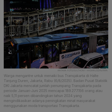
ANTARA FOTO/SULTHONY HASANUDDIN/RWA.
Warga mengantre untuk menaiki bus Transjakarta di Halte
Tanjung Duren, Jakarta, Rabu (6/8/2025). Badan Pusat Statistik
DKI Jakarta mencatat jumlah penumpang Transjakarta pada
periode Januari-Juni 2025 mencapai 189.277.156 orang atau
naik 5,11 persen dibandingkan tahun 2024 yang
mengindikasikan adanya peningkatan minat masyarakat
menggunakan moda transportasi Transjakarta.