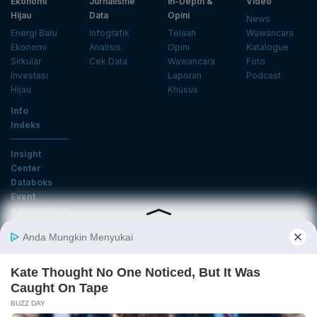
Ekonomi
Jurnalisme
In-Depth &
Video
Hijau
Data
Opini
News
Energi Baru
Infografik
Telaah
Wawancara
Ekonomi
Analisis
Opini
Katalogue
Sirkular
Cek Data
Wawancara
Foto
Investasi
Laporan
Podcast
Hijau
Khusus
Info
Indeks
Insight
Center
Databoks
Event
KatadataOto
Langganan Newsletter
Email
Daftar
Ikuti Kami