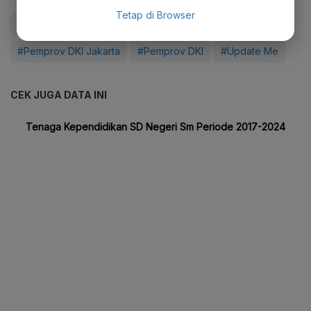
Tetap di Browser
#Transjabodetabek
#TransJakarta
#Pemprov DKI Jakarta
#Pemprov DKI
#Update Me
CEK JUGA DATA INI