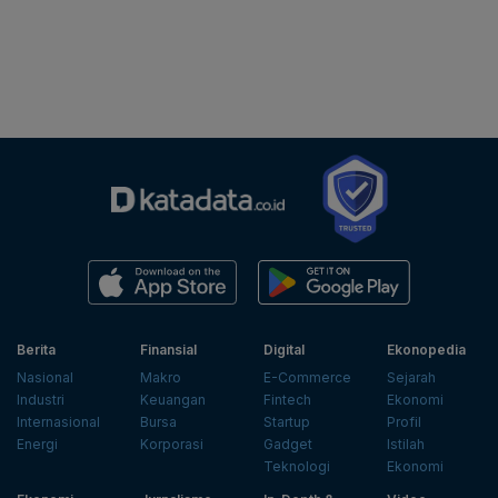
Berita
Finansial
Digital
Ekonopedia
Nasional
Makro
E-Commerce
Sejarah
Industri
Keuangan
Fintech
Ekonomi
Internasional
Bursa
Startup
Profil
Energi
Korporasi
Gadget
Istilah
Teknologi
Ekonomi