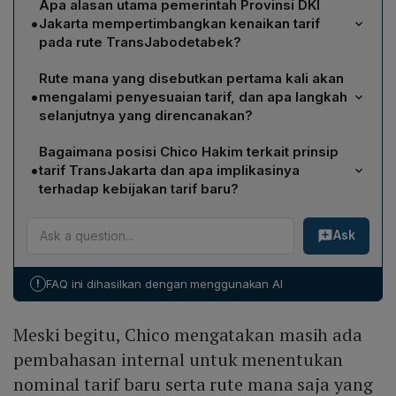
Apa alasan utama pemerintah Provinsi DKI
•
Jakarta mempertimbangkan kenaikan tarif
pada rute TransJabodetabek?
Pemerintah menilai subsidi yang diberikan kepada
Rute mana yang disebutkan pertama kali akan
layanan TransJabodetabek terlalu besar, sehingga
•
mengalami penyesuaian tarif, dan apa langkah
berpotensi membebani anggaran daerah. Oleh karena
selanjutnya yang direncanakan?
itu, penyesuaian tarif dianggap perlu untuk
Rute yang pertama kali disebutkan ialah
menyeimbangkan pemberian subsidi dengan
Bagaimana posisi Chico Hakim terkait prinsip
Blok M‑Bandara Soekarno‑Hatta. Gubernur Pramono
kemampuan ekonomi pengguna, sambil tetap
•
tarif TransJakarta dan apa implikasinya
menegaskan bahwa keputusan tersebut akan segera
menjunjung prinsip Public Service Obligation (PSO)
terhadap kebijakan tarif baru?
diambil, dan dalam beberapa bulan ke depan
yang menekankan keterjangkauan bagi masyarakat.
Chico Hakim menegaskan bahwa TransJakarta,
pemerintah akan menetapkan penyesuaian tarif untuk
Ask
termasuk layanan TransJabodetabek, beroperasi
rute TransJabodetabek lainnya yang juga memerlukan
dengan basis Public Service Obligation (PSO) yang
revisi, setelah melalui pembahasan internal.
mengutamakan keterjangkauan bagi pengguna. Ia
!
FAQ ini dihasilkan dengan menggunakan AI
mengingatkan bahwa penetapan tarif baru akan tetap
memperhitungkan kemampuan ekonomi masyarakat,
Meski begitu, Chico mengatakan masih ada
meskipun ada pembahasan internal untuk menentukan
nominal dan rute yang akan disesuaikan.
pembahasan internal untuk menentukan
nominal tarif baru serta rute mana saja yang