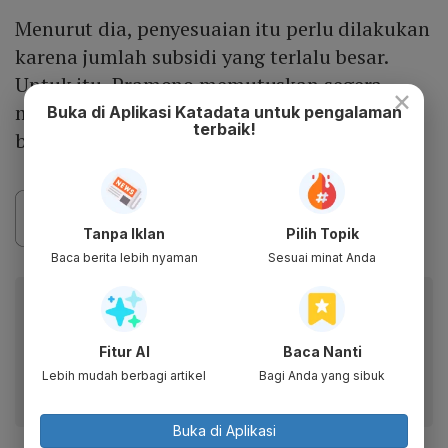
Menurut dia, penyesuaian itu perlu dilakukan
karena jumlah subsidi yang terlalu besar.
Untuk itu, Pramono memutuskan segera
×
menyesuaikan tarif Transjabodetabek di
Buka di Aplikasi Katadata untuk pengalaman
terbaik!
beberapa rute.
Tanpa Iklan
Pilih Topik
Baca berita lebih nyaman
Sesuai minat Anda
Baca artikel ini lewat aplikasi mobile.
Dapatkan pengalaman membaca lebih nyaman dan nikmati
Fitur AI
Baca Nanti
fitur menarik lainnya lewat aplikasi mobile Katadata.
Lebih mudah berbagi artikel
Bagi Anda yang sibuk
Buka di Aplikasi