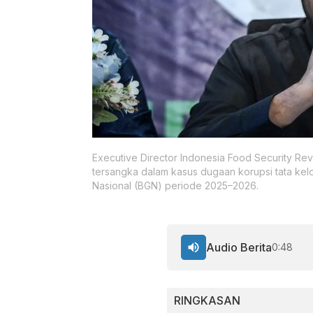
Executive Director Indonesia Food Security Rev
tersangka dalam kasus dugaan korupsi tata kelo
Nasional (BGN) periode 2025–2026.
Audio Berita
0:48
RINGKASAN