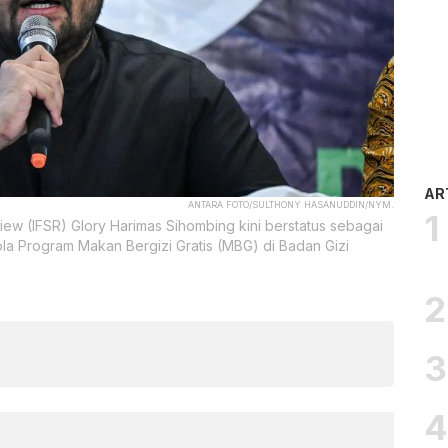
AR
ANTARA FOTO/SULTHONY HASANUDDIN/NYM.
iew (IFSR) Glory Harimas Sihombing kini berstatus sebagai
la Program Makan Bergizi Gratis (MBG) di Badan Gizi