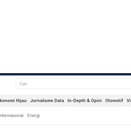
konomi Hijau
Jurnalisme Data
In-Depth & Opini
Otomotif
V
Internasional
Energi