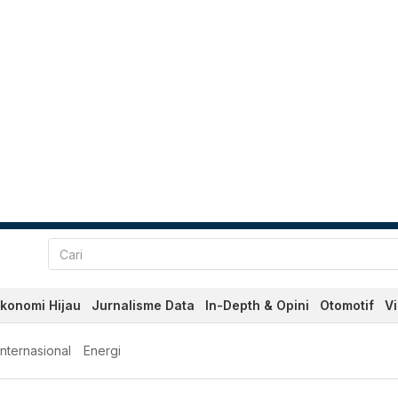
konomi Hijau
Jurnalisme Data
In-Depth & Opini
Otomotif
V
Internasional
Energi