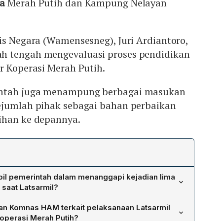
sa
Merah Putih dan Kampung Nelayan
is Negara (Wamensesneg), Juri Ardiantoro,
h tengah mengevaluasi proses pendidikan
r Koperasi Merah Putih.
ntah juga menampung berbagai masukan
ejumlah pihak sebagai bahan perbaikan
ihan ke depannya.
il pemerintah dalam menanggapi kejadian lima
saat Latsarmil?
Negara, Juri Ardiantoro, menyatakan pemerintah sedang
n Komnas HAM terkait pelaksanaan Latsarmil
dikan serta pelatihan manajer Koperasi Merah Putih.
Koperasi Merah Putih?