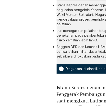
Istana Kepresidenan menanggapi
bagi calon pengelola Koperasi
Wakil Menteri Sekretaris Negar
mengevaluasi proses pendidik
pelatihan.
Juri menegaskan pelatihan teta
penekanan pada pembentukan ka
risiko kematian lebih lanjut.
Anggota DPR dan Komnas HAM m
bahwa latihan militer dasar tid
sebaiknya difokuskan pada kapa
!
Ringkasan ini dihasilkan
Istana Kepresidenan m
Penggerak Pembanguna
saat mengikuti Latihan