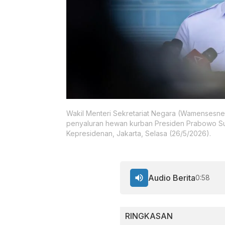
Wakil Menteri Sekretariat Negara (Wamensesneg
penyaluran hewan kurban Presiden Prabowo Subi
Kepresidenan, Jakarta, Selasa (26/5/2026).
Audio Berita
0:58
RINGKASAN