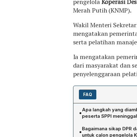
pengelola
Koperasi De
Merah Putih (KNMP).
Wakil Menteri Sekretar
mengatakan pemerinta
serta pelatihan manaje
Ia mengatakan pemeri
dari masyarakat dan s
penyelenggaraan pelat
FAQ
Apa langkah yang diamb
•
peserta SPPI meninggal 
Wakil Menteri Sekretaris 
Bagaimana sikap DPR da
•
mengevaluasi proses pendi
untuk calon pengelola 