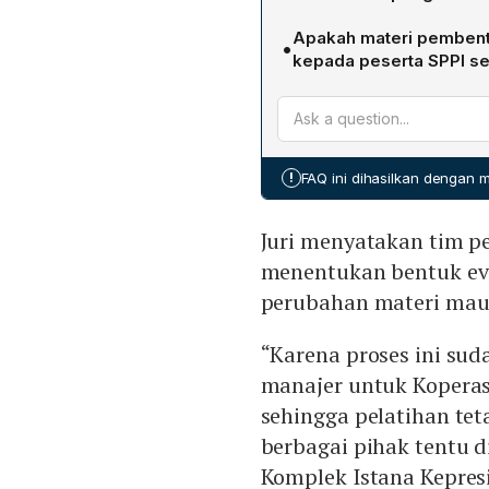
Pemerintah menampung mas
Beberapa anggota DPR, te
penyelenggara akan menen
Apakah materi pembentu
•
serta Komnas HAM melalu
perubahan materi atau meto
kepada peserta SPPI se
sementara Latsarmil. Mere
kebutuhan tenaga manajer,
Juri menegaskan bahwa me
pelatihan, seleksi kesehat
diminimalkan dan tidak ter
perbaikan, materi pembent
HAM berpendapat latihan m
kepemimpinan tetap diberi
koperasi dan menimbulkan
pembekalan mental dan id
penghentian program pembe
!
FAQ ini dihasilkan dengan
memperoleh bekal kebang
penyesuaian agar lebih am
Juri menyatakan tim p
menentukan bentuk ev
perubahan materi mau
“Karena proses ini su
manajer untuk Koperasi
sehingga pelatihan tet
berbagai pihak tentu di
Komplek Istana Kepresi