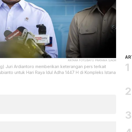
AR
ANTARA FOTO/BAYU PRATAMA S/AGR
) Juri Ardiantoro memberikan keterangan pers terkait
anto untuk Hari Raya Idul Adha 1447 H di Kompleks Istana