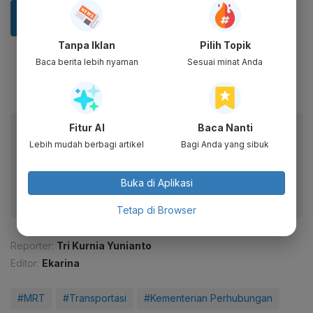
Tanpa Iklan
Pilih Topik
Baca berita lebih nyaman
Sesuai minat Anda
Fitur AI
Baca Nanti
Baca artikel ini lewat aplikasi mobile.
Lebih mudah berbagi artikel
Bagi Anda yang sibuk
Dapatkan pengalaman membaca lebih nyaman dan nikmati
fitur menarik lainnya lewat aplikasi mobile Katadata.
Buka di Aplikasi
Tetap di Browser
Reporter:
Tri Kurnia Yunianto
Editor:
Ekarina
#MRT
#Transportasi
#Kementerian Perhubungan