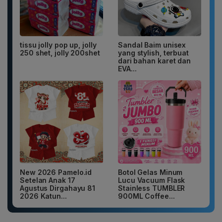
tissu jolly pop up, jolly
Sandal Baim unisex
250 shet, jolly 200shet
yang stylish, terbuat
dari bahan karet dan
EVA...
New 2026 Pamelo.id
Botol Gelas Minum
Setelan Anak 17
Lucu Vacuum Flask
Agustus Dirgahayu 81
Stainless TUMBLER
2026 Katun...
900ML Coffee...