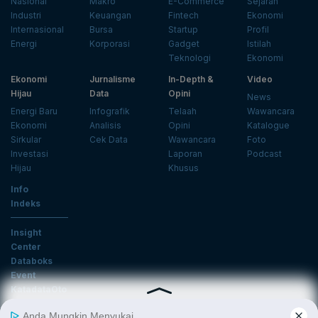
Nasional
Makro
E-Commerce
Sejarah
Industri
Keuangan
Fintech
Ekonomi
Internasional
Bursa
Startup
Profil
Energi
Korporasi
Gadget
Istilah
Teknologi
Ekonomi
Ekonomi
Jurnalisme
In-Depth &
Video
Hijau
Data
Opini
News
Energi Baru
Infografik
Telaah
Wawancara
Ekonomi
Analisis
Opini
Katalogue
Sirkular
Cek Data
Wawancara
Foto
Investasi
Laporan
Podcast
Hijau
Khusus
Info
Indeks
Insight
Center
Databoks
Event
KatadataOto