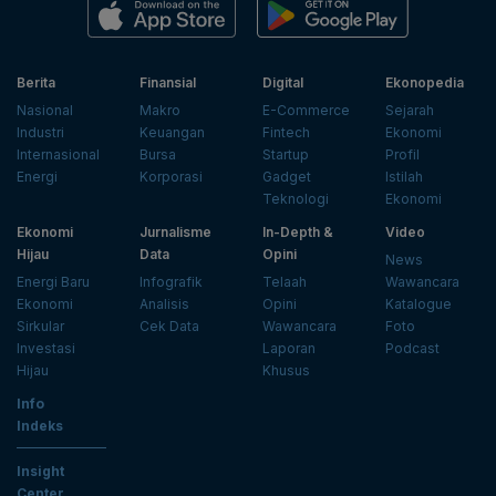
Berita
Finansial
Digital
Ekonopedia
Nasional
Makro
E-Commerce
Sejarah
Industri
Keuangan
Fintech
Ekonomi
Internasional
Bursa
Startup
Profil
Energi
Korporasi
Gadget
Istilah
Teknologi
Ekonomi
Ekonomi
Jurnalisme
In-Depth &
Video
Hijau
Data
Opini
News
Energi Baru
Infografik
Telaah
Wawancara
Ekonomi
Analisis
Opini
Katalogue
Sirkular
Cek Data
Wawancara
Foto
Investasi
Laporan
Podcast
Hijau
Khusus
Info
Indeks
Insight
Center