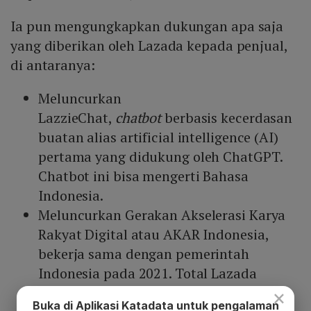
Ia pun mengungkapkan dukungan apa saja
yang diberikan oleh Lazada kepada penjual,
di antaranya:
Meluncurkan
LazzieChat,
chatbot
berbasis kecerdasan
buatan alias artificial intelligence (AI)
pertama yang didukung oleh ChatGPT.
Chatbot ini bisa mengerti Bahasa
Indonesia.
Meluncurkan Gerakan Akselerasi Karya
Rakyat Digital atau AKAR Indonesia,
bekerja sama dengan pemerintah
Indonesia pada 2021. Total Lazada
melatih hampir 10 ribu talenta lokal
×
Buka di Aplikasi Katadata untuk pengalaman