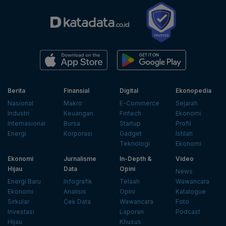
Berita
Finansial
Digital
Ekonopedia
Nasional
Makro
E-Commerce
Sejarah
Industri
Keuangan
Fintech
Ekonomi
Internasional
Bursa
Startup
Profil
Energi
Korporasi
Gadget
Istilah
Teknologi
Ekonomi
Ekonomi
Jurnalisme
In-Depth &
Video
Hijau
Data
Opini
News
Energi Baru
Infografik
Telaah
Wawancara
Ekonomi
Analisis
Opini
Katalogue
Sirkular
Cek Data
Wawancara
Foto
Investasi
Laporan
Podcast
Hijau
Khusus