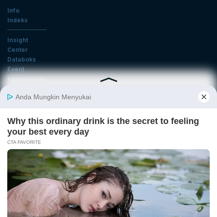
Info
Indeks
Insight
Center
Databoks
Event
KatadataOto
Langganan Newsletter
Email
Daftar
Ikuti Kami
Tentang Katadata
Advertising
Karier
Pedoman Media Siber
Kebijakan Privasi
Disclaimer
Hubungi Kami
©2026 Katadata. Hak cipta dilindungi Undang-undang.