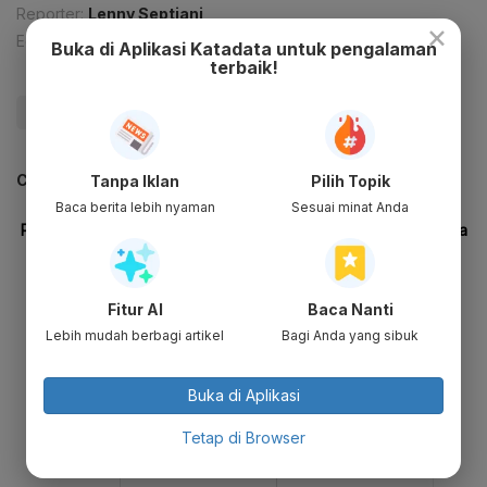
Reporter:
Lenny Septiani
×
Editor:
Desy Setyowati
Buka di Aplikasi Katadata untuk pengalaman
terbaik!
#Shopee
#TikTok
#Tokopedia
#Update Me
CEK JUGA DATA INI
Tanpa Iklan
Pilih Topik
Baca berita lebih nyaman
Sesuai minat Anda
Fitur AI
Baca Nanti
Lebih mudah berbagi artikel
Bagi Anda yang sibuk
Buka di Aplikasi
Tetap di Browser