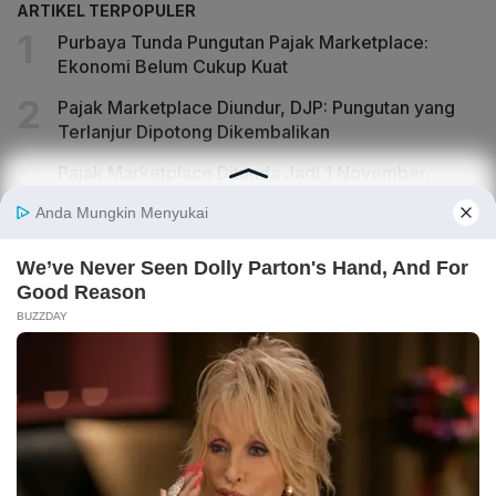
ARTIKEL TERPOPULER
Purbaya Tunda Pungutan Pajak Marketplace:
Ekonomi Belum Cukup Kuat
Pajak Marketplace Diundur, DJP: Pungutan yang
Terlanjur Dipotong Dikembalikan
Pajak Marketplace Ditunda Jadi 1 November,
Asosiasi Soroti Kepastian Regulasi