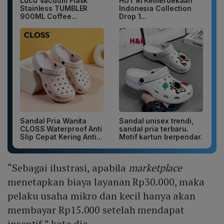
Lucu Vacuum Flask
HUT RI Kemerdekaan
Stainless TUMBLER
Indonesia Collection
900ML Coffee...
Drop 1...
Sandal Pria Wanita
Sandal unisex trendi,
CLOSS Waterproof Anti
sandal pria terbaru.
Slip Cepat Kering Anti...
Motif kartun berpendar.
“Sebagai ilustrasi, apabila
marketplace
menetapkan biaya layanan Rp30.000, maka
pelaku usaha mikro dan kecil hanya akan
membayar Rp15.000 setelah mendapat
insentif,” kata dia.