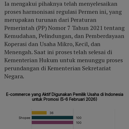
Ia mengakui pihaknya telah menyelesaikan
merevisi atau menaikkan biaya, mereka harus memberi
pemberitahuan minimal tiga bulan sebelumnya kepada
proses harmonisasi regulasi Permen ini, yang
seller.
merupakan turunan dari Peraturan
Pemerintah (PP) Nomor 7 Tahun 2021 tentang
Kemudahan, Pelindungan, dan Pemberdayaan
Koperasi dan Usaha Mikro, Kecil, dan
Menengah. Saat ini proses telah selesai di
Kementerian Hukum untuk menunggu proses
perundangan di Kementerian Sekretariat
Negara.