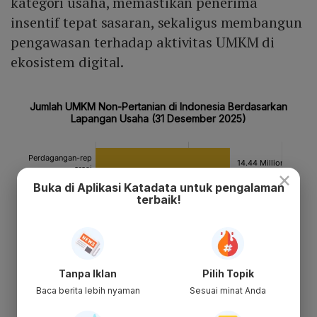
kategori usaha, memastikan penerima
insentif tepat sasaran, sekaligus membangun
pengawasan terhadap aktivitas UMKM di
ekosistem digital.
×
Buka di Aplikasi Katadata untuk pengalaman
terbaik!
Tanpa Iklan
Pilih Topik
Baca berita lebih nyaman
Sesuai minat Anda