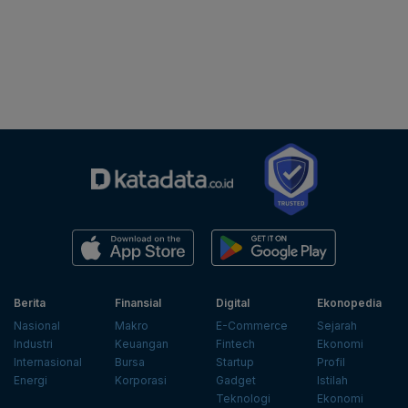
Berita
Finansial
Digital
Ekonopedia
Nasional
Makro
E-Commerce
Sejarah
Industri
Keuangan
Fintech
Ekonomi
Internasional
Bursa
Startup
Profil
Energi
Korporasi
Gadget
Istilah
Teknologi
Ekonomi