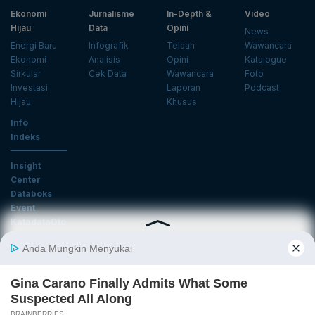
Ekonomi
Jurnalisme
In-Depth &
Video
Hijau
Data
Opini
News
Energi Baru
Infografik
Telaah
Wawancara
Ekonomi
Analisis
Opini
Katalogue
Sirkular
Cek Data
Wawancara
Foto
Investasi
Laporan
Podcast
Hijau
Khusus
Info
Indeks
Insight
Center
Databoks
Event
KatadataOto
Langganan Newsletter
Email
Daftar