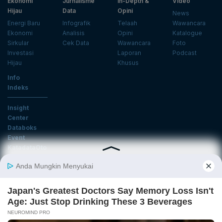
Ekonomi
Jurnalisme
In-Depth &
Video
Hijau
Data
Opini
News
Energi Baru
Infografik
Telaah
Wawancara
Ekonomi
Analisis
Opini
Katalogue
Sirkular
Cek Data
Wawancara
Foto
Investasi
Laporan
Podcast
Hijau
Khusus
Info
Indeks
Insight
Center
Databoks
Event
KatadataOto
Langganan Newsletter
Email
Daftar
Ikuti Kami