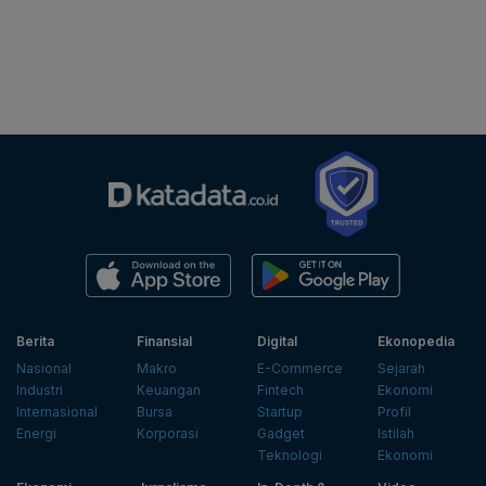
Berita
Finansial
Digital
Ekonopedia
Nasional
Makro
E-Commerce
Sejarah
Industri
Keuangan
Fintech
Ekonomi
Internasional
Bursa
Startup
Profil
Energi
Korporasi
Gadget
Istilah
Teknologi
Ekonomi