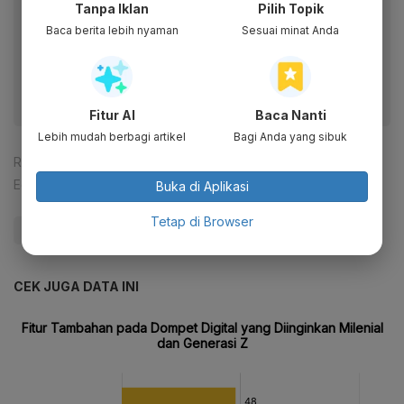
Tanpa Iklan
Pilih Topik
Baca artikel ini lewat aplikasi mobile.
Baca berita lebih nyaman
Sesuai minat Anda
Dapatkan pengalaman membaca lebih nyaman dan nikmati
fitur menarik lainnya lewat aplikasi mobile Katadata.
Fitur AI
Baca Nanti
Lebih mudah berbagi artikel
Bagi Anda yang sibuk
Reporter:
Fahmi Ahmad Burhan
Editor:
Yuliawati
Buka di Aplikasi
Tetap di Browser
#DANA
#Bukalapak
#Gim (Permainan)
CEK JUGA DATA INI