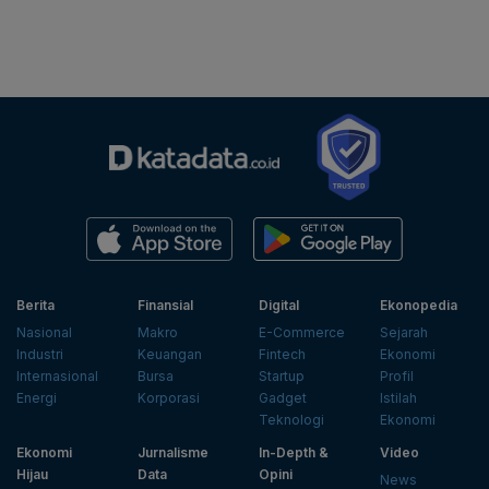
Berita
Finansial
Digital
Ekonopedia
Nasional
Makro
E-Commerce
Sejarah
Industri
Keuangan
Fintech
Ekonomi
Internasional
Bursa
Startup
Profil
Energi
Korporasi
Gadget
Istilah
Teknologi
Ekonomi
Ekonomi
Jurnalisme
In-Depth &
Video
Hijau
Data
Opini
News