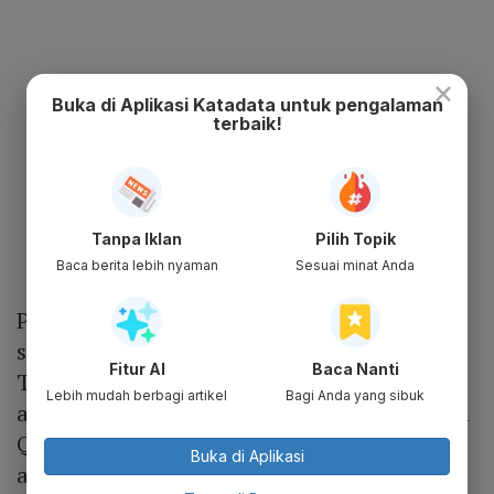
×
Buka di Aplikasi Katadata untuk pengalaman
terbaik!
Tanpa Iklan
Pilih Topik
Baca berita lebih nyaman
Sesuai minat Anda
Pemain lainnya, Qoala juga menjadi salah
satu perusahaan
insurtech
terbesar di Asia
Fitur AI
Baca Nanti
Tenggara, terutama dalam hal penjualan
Lebih mudah berbagi artikel
Bagi Anda yang sibuk
asuransi retail. Ini didukung oleh pencapaian
Qoala Plus yang mencatatkan pertumbuhan
Buka di Aplikasi
angka pemasaran produk asuransi hingga