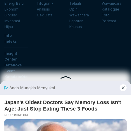
Energi Baru
Infografik
Telaah
Wawancara
Ekonomi
Analisis
Opini
Katalogue
Sirkular
Cek Data
Wawancara
Foto
Investasi
Laporan
Podcast
Hijau
Khusus
Info
Indeks
Insight
Center
Databoks
Event
KatadataOto
Langganan Newsletter
Email
Daftar
Ikuti Kami