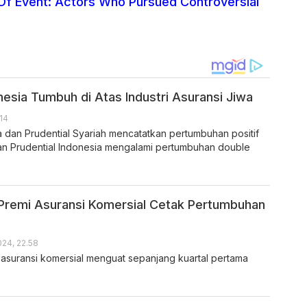
Of Event: Actors Who Pursued Controversial
nesia Tumbuh di Atas Industri Asuransi Jiwa
14
a dan Prudential Syariah mencatatkan pertumbuhan positif
n Prudential Indonesia mengalami pertumbuhan double
, Premi Asuransi Komersial Cetak Pertumbuhan
024, 22.58
asuransi komersial menguat sepanjang kuartal pertama