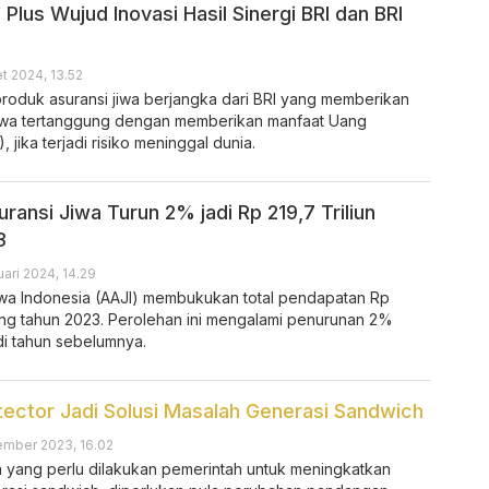
 Plus Wujud Inovasi Hasil Sinergi BRI dan BRI
t 2024, 13.52
produk asuransi jiwa berjangka dari BRI yang memberikan
jiwa tertanggung dengan memberikan manfaat Uang
jika terjadi risiko meninggal dunia.
ansi Jiwa Turun 2% jadi Rp 219,7 Triliun
3
ari 2024, 14.29
Jiwa Indonesia (AAJI) membukukan total pendapatan Rp
jang tahun 2023. Perolehan ini mengalami penurunan 2%
di tahun sebelumnya.
otector Jadi Solusi Masalah Generasi Sandwich
ember 2023, 16.02
a yang perlu dilakukan pemerintah untuk meningkatkan