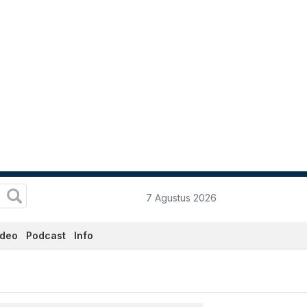
7 Agustus 2026
ideo
Podcast
Info
atadata.co.id