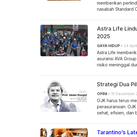
memberikan perlind
nasabah Standard C
Astra Life Lin
2025
GAYA HIDUP
• 24 Apri
Astra Life memberi
asuransi AVA Group
risiko meninggal dun
Strategi Dua Pi
OPINI
• 15 Desember 
OJK harus terus-men
perasuransian. OJK 
sehat, efisien, dan b
Tarantino’s Lat