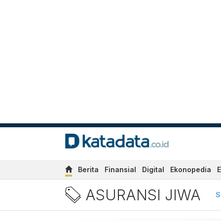
Berita
Finansial
Digital
Ekonopedia
E
Berita asuransi jiwa Terba
ASURANSI JIWA
S