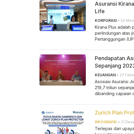
Asuransi Kirana
Life
KORPORASI
• 24 Mare
Kirana Plus adalah 
perlindungan atas 
Pertanggungan (UP), 
Pendapatan Asur
Sepanjang 202
KEUANGAN
• 27 Febru
Asosiasi Asuransi 
219,7 triliun sepan
dibanding capaian 
Zurich Plan Pr
INFOGRAFIK
• 21 Des
Terlepas dari upay