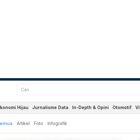
konomi Hijau
Jurnalisme Data
In-Depth & Opini
Otomotif
V
ru dan Terkini Hari Ini - K
emua
Artikel
Foto
Infografik