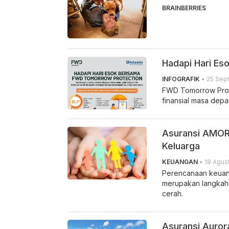
BRAINBERRIES
Hadapi Hari E
INFOGRAFIK
• 25 Sept
FWD Tomorrow Prote
finansial masa depa
Asuransi AMOR
Keluarga
KEUANGAN
• 18 Agus
Perencanaan keuang
merupakan langkah 
cerah.
Asuransi Auror