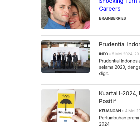
Shocking Turn 
Careers
BRAINBERRIES
Prudential Indo
INFO
• 5 Mei 2024, 20.
Prudential Indonesi
selama 2023, denga
digit.
Kuartal I-2024
Positif
KEUANGAN
• 4 Mei 2
Pertumbuhan premi 
2024.