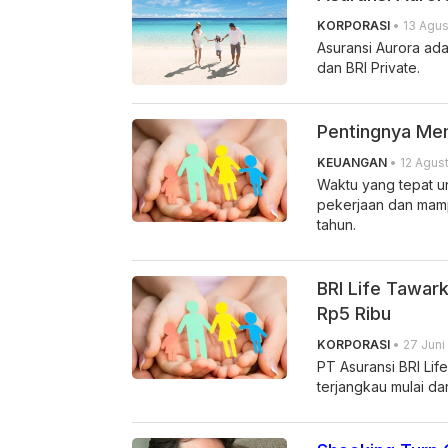
KORPORASI
• 13 Agus
Asuransi Aurora ada
dan BRI Private.
Pentingnya Mem
KEUANGAN
• 12 Agust
Waktu yang tepat un
pekerjaan dan mampu
tahun.
BRI Life Tawark
Rp5 Ribu
KORPORASI
• 27 Juni
PT Asuransi BRI Li
terjangkau mulai dar