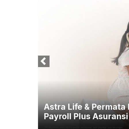
an
KB Bank-MSIG Life L
M
Assurance untuk Kel