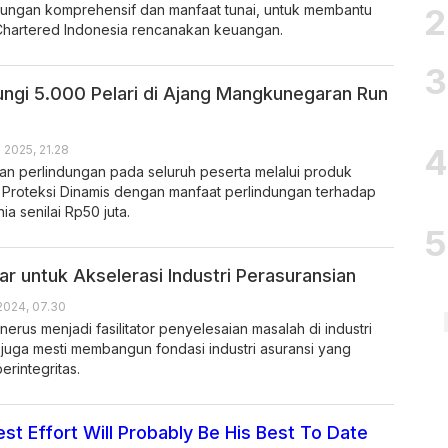
ungan komprehensif dan manfaat tunai, untuk membantu
hartered Indonesia rencanakan keuangan.
dungi 5.000 Pelari di Ajang Mangkunegaran Run
l 2025, 21.28
kan perlindungan pada seluruh peserta melalui produk
 Proteksi Dinamis dengan manfaat perlindungan terhadap
ia senilai Rp50 juta.
lar untuk Akselerasi Industri Perasuransian
2024, 07.30
erus menjadi fasilitator penyelesaian masalah di industri
juga mesti membangun fondasi industri asuransi yang
erintegritas.
est Effort Will Probably Be His Best To Date