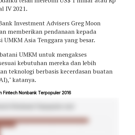
alku telah melebihi US$ 1 miliar atau Rp
al IV 2021.
Bank Investment Advisers Greg Moon
aan memberikan pendanaan kepada
i UMKM Asia Tenggara yang besar.
mbatani UMKM untuk mengakses
sesuai kebutuhan mereka dan lebih
n teknologi berbasis kecerdasan buatan
/AI)," katanya.