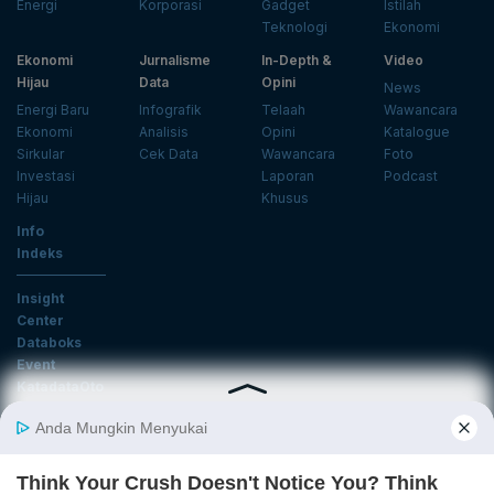
Energi
Korporasi
Gadget
Istilah
Teknologi
Ekonomi
Ekonomi
Jurnalisme
In-Depth &
Video
Hijau
Data
Opini
News
Energi Baru
Infografik
Telaah
Wawancara
Ekonomi
Analisis
Opini
Katalogue
Sirkular
Cek Data
Wawancara
Foto
Investasi
Laporan
Podcast
Hijau
Khusus
Info
Indeks
Insight
Center
Databoks
Event
KatadataOto
Langganan Newsletter
Email
Daftar