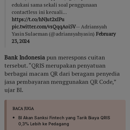
edukasi sama sekali soal penggunaan
contactless ini kecuali…
https://t.co/hNJut2xIPu
pic.twitter.com/vsQqqAoi5V
— Adriansyah
Yasin Sulaeman (@adriansyahyasin)
February
23, 2024
Bank Indonesia
pun merespons cuitan
tersebut. “QRIS merupakan penyatuan
berbagai macam QR dari beragam penyedia
jasa pembayaran menggunakan QR Code,”
ujar BI.
BACA JUGA
BI Akan Sanksi Fintech yang Tarik Biaya QRIS
0,3% Lebih ke Pedagang