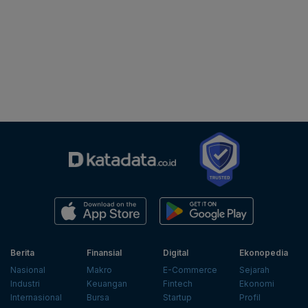
Berita
Finansial
Digital
Ekonopedia
Nasional
Makro
E-Commerce
Sejarah
Industri
Keuangan
Fintech
Ekonomi
Internasional
Bursa
Startup
Profil