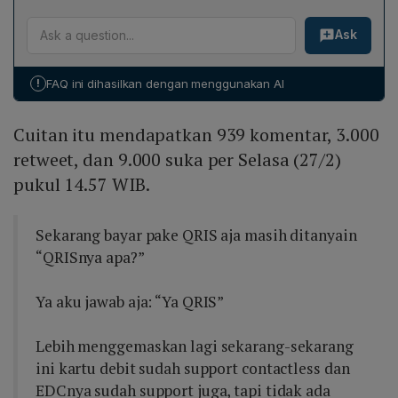
QRIS sudah mencakup semua platform fintech,
Bank Indonesia menegaskan bahwa fitur contactless
sehingga mereka masih mencari kepastian mengenai
Ask
merupakan inovasi masing‑masing penyelenggara,
penyedia layanan tertentu.
sehingga tanggung jawab sosialisasi terletak pada
koordinasi antara otoritas dan penyelenggara layanan
!
FAQ ini dihasilkan dengan menggunakan AI
pembayaran untuk memastikan konsumen dan
merchant memahami cara penggunaan yang tepat.
Cuitan itu mendapatkan 939 komentar, 3.000
retweet, dan 9.000 suka per Selasa (27/2)
pukul 14.57 WIB.
Sekarang bayar pake QRIS aja masih ditanyain
“QRISnya apa?”
Ya aku jawab aja: “Ya QRIS”
Lebih menggemaskan lagi sekarang-sekarang
ini kartu debit sudah support contactless dan
EDCnya sudah support juga, tapi tidak ada