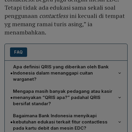
Tetapi tidak ada edukasi sama sekali soal
penggunaan
contactless
ini kecuali di tempat
yg memang ramai turis asing,” ia
menambahkan.
FAQ
Apa definisi QRIS yang diberikan oleh Bank
•
Indonesia dalam menanggapi cuitan
warganet?
Bank Indonesia menjelaskan bahwa QRIS adalah
Mengapa masih banyak pedagang atau kasir
penyatuan berbagai QR Code yang dikeluarkan oleh
•
menanyakan “QRIS apa?” padahal QRIS
beragam penyedia jasa pembayaran, sehingga satu
bersifat standar?
standar QR dapat dipakai untuk segala transaksi,
Meskipun QRIS merupakan standar universal,
meskipun aplikasi pembayaran konsumen dan
Bagaimana Bank Indonesia menyikapi
kurangnya sosialisasi dan edukasi di lapangan
merchant berbeda.
•
kebutuhan edukasi terkait fitur contactless
membuat pedagang belum memahami bahwa istilah
pada kartu debit dan mesin EDC?