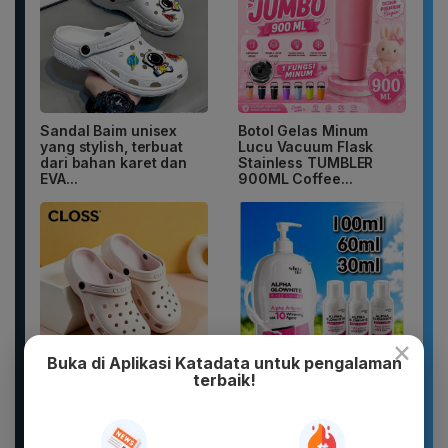
Sandal Baim unisex
Botol Gelas Minum
yang stylish, terbuat
Lucu Vacuum Flask
dari bahan karet dan
Stainless TUMBLER
EVA...
900ML Coffee...
×
Buka di Aplikasi Katadata untuk pengalaman
terbaik!
Sandal Pria Wanita
WHITE INC Alpha Glow
CLOSS Waterproof Anti
White Body Lotion
Slip Cepat Kering Anti...
Whitening &
Moisturizing |...