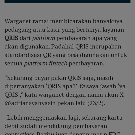
Warganet ramai membicarakan banyaknya
pedagang atau kasir yang bertanya layanan
QRIS
dari
platform
pembayaran apa yang
akan digunakan. Padahal QRIS merupakan
standardisasi QR yang bisa digunakan untuk
semua
platform fintech
pembayaran.
“Sekarang bayar pakai QRIS saja, masih
dipertanyakan ‘QRIS apa?’
Ya
saya jawab ‘ya
QRIS’,” kata warganet dengan nama akun X
@adriansyahyasin pekan lalu (23/2).
“Lebih menggemaskan lagi, sekarang kartu
debit sudah mendukung pembayaran
contactless
. Begitu juga dengan mesin EDC.