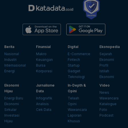
Berita
Finansial
Digital
Ekonopedia
Nasional
Makro
E-Commerce
Sejarah
Industri
Keuangan
Fintech
Ekonomi
Internasional
Bursa
Startup
Profil
Energi
Korporasi
Gadget
Istilah
Teknologi
Ekonomi
Ekonomi
Jurnalisme
In-Depth &
Video
Hijau
Data
Opini
News
Energi Baru
Infografik
Telaah
Wawancara
Ekonomi
Analisis
Opini
Katalogue
Sirkular
Cek Data
Wawancara
Foto
Investasi
Laporan
Podcast
Hijau
Khusus