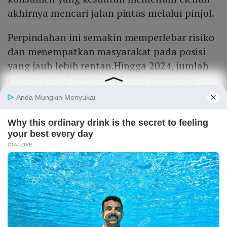
akhirnya mencari jalan pintas melalui pinjol.
Perpindahan ini semakin memperlebar risiko
dan menempatkan masyarakat pada posisi
yang jauh lebih rentan.Hingga 2024, jumlah
entitas pinjol mencapai 3.240, sementara
penyelenggara pindar legal yang terdaftar di
OJK hanya 97 entitas, bahkan berkurang
menjadi 96 entitas pada akhir 2025.
Pada periode Januari sampai dengan 31
Oktober 2025, OJK telah menemukan dan
menghentikan 1.556 entitas pinjol di
sejumlah situs dan aplikasi yang berpotensi
merugikan masyarakat.