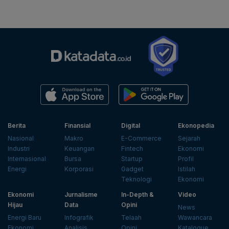
Berita
Finansial
Digital
Ekonopedia
Nasional
Makro
E-Commerce
Sejarah
Industri
Keuangan
Fintech
Ekonomi
Internasional
Bursa
Startup
Profil
Energi
Korporasi
Gadget
Istilah
Teknologi
Ekonomi
Ekonomi
Jurnalisme
In-Depth &
Video
Hijau
Data
Opini
News
Energi Baru
Infografik
Telaah
Wawancara
Ekonomi
Analisis
Opini
Katalogue