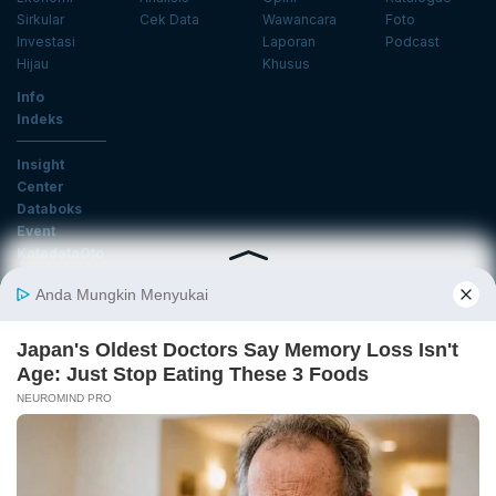
Sirkular
Cek Data
Wawancara
Foto
Investasi
Laporan
Podcast
Hijau
Khusus
Info
Indeks
Insight
Center
Databoks
Event
KatadataOto
Langganan Newsletter
Email
Daftar
Ikuti Kami