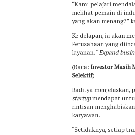
“Kami pelajari mendal
melihat pemain di indus
yang akan menang?” ka
Ke delapan, ia akan m
Perusahaan yang diinc
layanan. “
Expand busin
(Baca:
Investor Masih 
Selektif
)
Raditya menjelaskan,
startup
mendapat untun
rintisan menghabiska
karyawan.
“Setidaknya, setiap tr