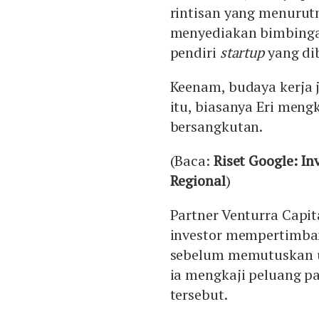
rintisan yang menurutny
menyediakan bimbinga
pendiri
startup
yang di
Keenam, budaya kerja j
itu, biasanya Eri meng
bersangkutan.
(Baca:
Riset Google: In
Regional
)
Partner Venturra Capi
investor mempertimban
sebelum memutuskan un
ia mengkaji peluang pa
tersebut.