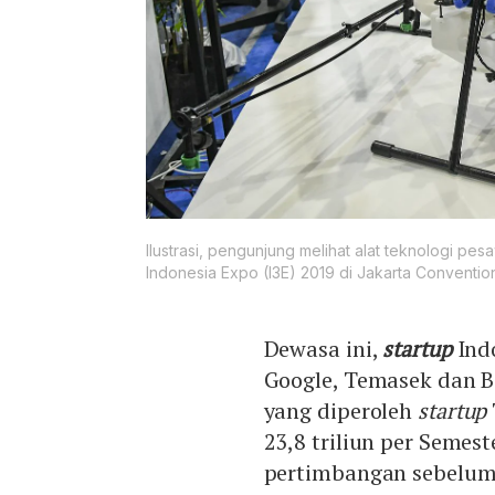
Ilustrasi, pengunjung melihat alat teknologi p
Indonesia Expo (I3E) 2019 di Jakarta Convention
Dewasa ini,
startup
Ind
Google, Temasek dan 
yang diperoleh
startup
23,8 triliun per Semes
pertimbangan sebelum