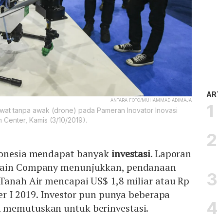
AR
ANTARA FOTO/MUHAMMAD ADIMAJA
esawat tanpa awak (drone) pada Pameran Inovator Inovasi
 Center, Kamis (3/10/2019).
onesia mendapat banyak
investasi
. Laporan
Bain Company menunjukkan, pendanaan
Tanah Air mencapai US$ 1,8 miliar atau Rp
ter I 2019. Investor pun punya beberapa
 memutuskan untuk berinvestasi.