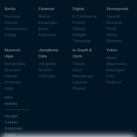
Berita
Finansial
Digital
Ekonopedia
Nasional
Makro
E-Commerce
Sejarah
Industri
Keuangan
Fintech
Ekonomi
Internasional
Bursa
Startup
Profil
Energi
Korporasi
Gadget
Istilah
Teknologi
Ekonomi
Ekonomi
Jurnalisme
In-Depth &
Video
Hijau
Data
Opini
News
Energi Baru
Infografik
Telaah
Wawancara
Ekonomi
Analisis
Opini
Katalogue
Sirkular
Cek Data
Wawancara
Foto
Investasi
Laporan
Podcast
Hijau
Khusus
Info
Indeks
Insight
Center
Databoks
Event