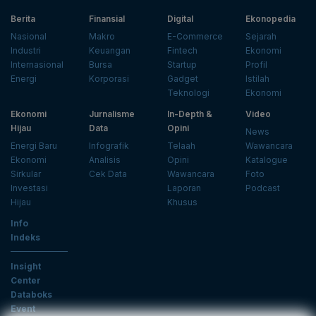
Berita
Finansial
Digital
Ekonopedia
Nasional
Makro
E-Commerce
Sejarah
Industri
Keuangan
Fintech
Ekonomi
Internasional
Bursa
Startup
Profil
Energi
Korporasi
Gadget
Istilah
Teknologi
Ekonomi
Ekonomi
Jurnalisme
In-Depth &
Video
Hijau
Data
Opini
News
Energi Baru
Infografik
Telaah
Wawancara
Ekonomi
Analisis
Opini
Katalogue
Sirkular
Cek Data
Wawancara
Foto
Investasi
Laporan
Podcast
Hijau
Khusus
Info
Indeks
Insight
Center
Databoks
Event