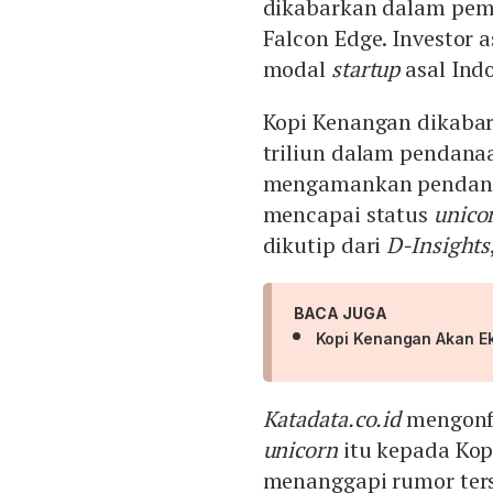
dikabarkan dalam pem
Falcon Edge. Investor 
modal
startup
asal Ind
Kopi Kenangan dikabar
triliun dalam pendanaan
mengamankan pendanaa
mencapai status
unico
dikutip dari
D-Insights
BACA JUGA
Kopi Kenangan Akan Ek
Katadata.co.id
mengonfi
unicorn
itu kepada Kop
menanggapi rumor ter