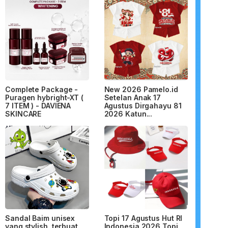
Complete Package -
New 2026 Pamelo.id
Puragen hybright-XT (
Setelan Anak 17
7 ITEM ) - DAVIENA
Agustus Dirgahayu 81
SKINCARE
2026 Katun...
Sandal Baim unisex
Topi 17 Agustus Hut RI
yang stylish, terbuat
Indonesia 2026 Topi