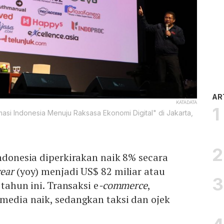
AR
KATADATA
asi Indonesia Menuju Raksasa Ekonomi Digital" di Jakarta,
Indonesia diperkirakan naik 8% secara
year
(yoy) menjadi US$ 82 miliar atau
 tahun ini. Transaksi e
-commerce
,
 media naik, sedangkan taksi dan ojek