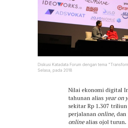
Diskusi Katadata Forum dengan tema "Transform
Selasa, pada 2018
Nilai ekonomi digital 
tahunan alias
year on 
sekitar Rp 1.307 triliun
perjalanan
online
, dan
online
alias ojol turun.