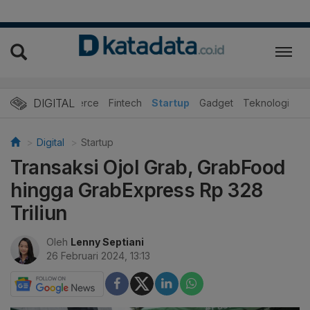
DIGITAL
E-Commerce
Fintech
Startup
Gadget
Teknologi
Digital
Startup
Transaksi Ojol Grab, GrabFood
hingga GrabExpress Rp 328
Triliun
Oleh
Lenny Septiani
26 Februari 2024, 13:13