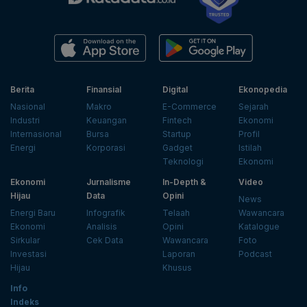
Berita
Finansial
Digital
Ekonopedia
Nasional
Makro
E-Commerce
Sejarah
Industri
Keuangan
Fintech
Ekonomi
Internasional
Bursa
Startup
Profil
Energi
Korporasi
Gadget
Istilah
Teknologi
Ekonomi
Ekonomi
Jurnalisme
In-Depth &
Video
Hijau
Data
Opini
News
Energi Baru
Infografik
Telaah
Wawancara
Ekonomi
Analisis
Opini
Katalogue
Sirkular
Cek Data
Wawancara
Foto
Investasi
Laporan
Podcast
Hijau
Khusus
Info
Indeks