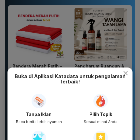
Bendera Merah Putih –
Pengharum Ruangan &
×
Kain Katun Tebal
Kain Anti Bau Tahan
Buka di Aplikasi Katadata untuk pengalaman
Premium – Jahitan Kuat
Lama 12 Jam | Room &
terbaik!
–...
Linen...
Tanpa Iklan
Pilih Topik
Baca berita lebih nyaman
Sesuai minat Anda