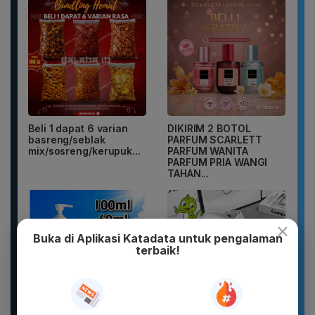
Beli 1 dapat 6 varian
DIKIRIM 2 BOTOL
basreng/seblak
PARFUM SCARLETT
mix/sosreng/kerupuk...
PARFUM WANITA
PARFUM PRIA WANGI
TAHAN...
×
Buka di Aplikasi Katadata untuk pengalaman
terbaik!