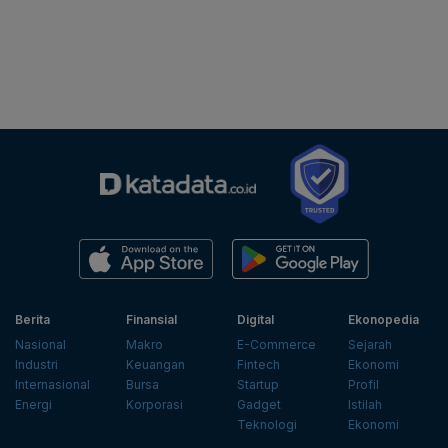
Berita
Finansial
Digital
Ekonopedia
Nasional
Makro
E-Commerce
Sejarah
Industri
Keuangan
Fintech
Ekonomi
Internasional
Bursa
Startup
Profil
Energi
Korporasi
Gadget
Istilah
Teknologi
Ekonomi