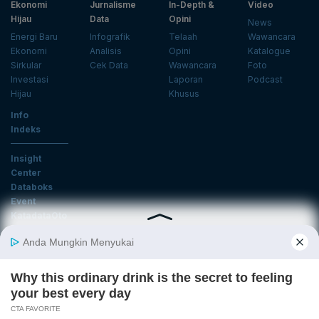
Ekonomi
Jurnalisme
In-Depth &
Video
Hijau
Data
Opini
News
Energi Baru
Infografik
Telaah
Wawancara
Ekonomi
Analisis
Opini
Katalogue
Sirkular
Cek Data
Wawancara
Foto
Investasi
Laporan
Podcast
Hijau
Khusus
Info
Indeks
Insight
Center
Databoks
Event
KatadataOto
Langganan Newsletter
Email
Daftar
Ikuti Kami