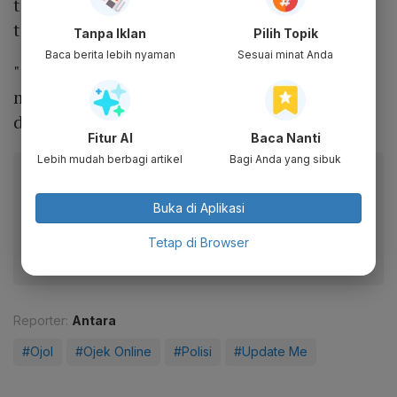
terbuka menerima laporan pengemudi ojol
terkait aksi kriminal.
Tanpa Iklan
Pilih Topik
Baca berita lebih nyaman
Sesuai minat Anda
"Ini menjadi komitmen. Saya yakin kalau
misalnya ada yang ditolak, tolong laporkan
dengan saya," kata Dekananto.
Fitur AI
Baca Nanti
Lebih mudah berbagi artikel
Bagi Anda yang sibuk
Baca artikel ini lewat aplikasi mobile.
Dapatkan pengalaman membaca lebih nyaman dan nikmati
Buka di Aplikasi
fitur menarik lainnya lewat aplikasi mobile Katadata.
Tetap di Browser
Reporter:
Antara
#Ojol
#Ojek Online
#Polisi
#Update Me