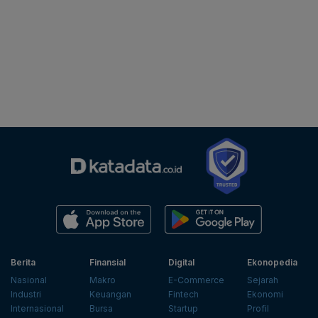
Berita
Finansial
Digital
Ekonopedia
Nasional
Makro
E-Commerce
Sejarah
Industri
Keuangan
Fintech
Ekonomi
Internasional
Bursa
Startup
Profil