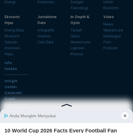
Energi
Korporasi
Gadget
Istilah
Teknologi
Ekonomi
Ekonomi
Jurnalisme
In-Depth &
Video
Hijau
Data
Opini
News
Energi Baru
Infografik
Telaah
Wawancara
Ekonomi
Analisis
Opini
Katalogue
Sirkular
Cek Data
Wawancara
Foto
Investasi
Laporan
Podcast
Hijau
Khusus
Info
Indeks
Insight
Center
Databoks
Event
KatadataOto
Langganan Newsletter
Email