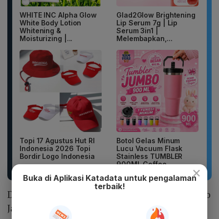
WHITE INC Alpha Glow
Glad2Glow Brightening
White Body Lotion
Lip Serum 7g | Lip
Whitening &
Serum 3in1 |
Moisturizing |...
Melembapkan,...
Topi 17 Agustus Hut RI
Botol Gelas Minum
Indonesia 2026 Topi
Lucu Vacuum Flask
Bordir Logo Indonesia
Stainless TUMBLER
900ML Coffee...
×
Buka di Aplikasi Katadata untuk pengalaman
terbaik!
Dekananto pun menjamin bahwa Polda Metro
Jaya serta Polres dan Polsek jajaran akan