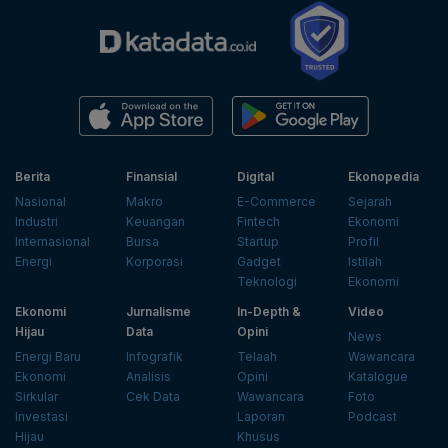
Berita
Finansial
Digital
Ekonopedia
Nasional
Makro
E-Commerce
Sejarah
Industri
Keuangan
Fintech
Ekonomi
Internasional
Bursa
Startup
Profil
Energi
Korporasi
Gadget
Istilah
Teknologi
Ekonomi
Ekonomi
Jurnalisme
In-Depth &
Video
Hijau
Data
Opini
News
Energi Baru
Infografik
Telaah
Wawancara
Ekonomi
Analisis
Opini
Katalogue
Sirkular
Cek Data
Wawancara
Foto
Investasi
Laporan
Podcast
Hijau
Khusus