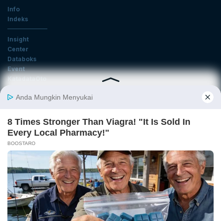
Info
Indeks
Insight
Center
Databoks
Event
KatadataOto
Langganan Newsletter
Email
Daftar
Ikuti Kami
Tentang Katadata
Advertising
Karier
Pedoman Media Siber
Kebijakan Privasi
Disclaimer
Hubungi Kami
©2026 Katadata. Hak cipta dilindungi Undang-undang.