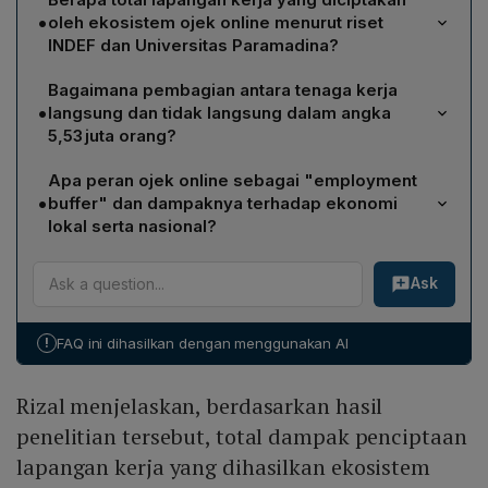
•
oleh ekosistem ojek online menurut riset
INDEF dan Universitas Paramadina?
Riset tersebut menunjukkan bahwa ekosistem ojek
Bagaimana pembagian antara tenaga kerja
online menciptakan total 5,53 juta lapangan kerja, yang
•
langsung dan tidak langsung dalam angka
meliputi tenaga kerja langsung dan tidak langsung.
5,53 juta orang?
Dari total tersebut, 2,91 juta orang merupakan tenaga
Apa peran ojek online sebagai "employment
kerja langsung sebagai pengemudi, sedangkan
•
buffer" dan dampaknya terhadap ekonomi
2,62 juta orang merupakan tenaga kerja tidak langsung
lokal serta nasional?
yang tersebar di sektor UMKM, logistik, perdagangan,
Ojek online berfungsi sebagai bantalan
dan jasa pendukung lainnya.
Ask
ketenagakerjaan bagi pekerja perkotaan
berkemampuan rendah‑menengah dan korban PHK,
sekaligus menjadi sumber pendapatan rumah tangga.
!
FAQ ini dihasilkan dengan menggunakan AI
Aktivitasnya menekan pengangguran, memperkuat
ekonomi lokal, dan berkontribusi signifikan pada
Rizal menjelaskan, berdasarkan hasil
struktur ketenagakerjaan Nasional.
penelitian tersebut, total dampak penciptaan
lapangan kerja yang dihasilkan ekosistem