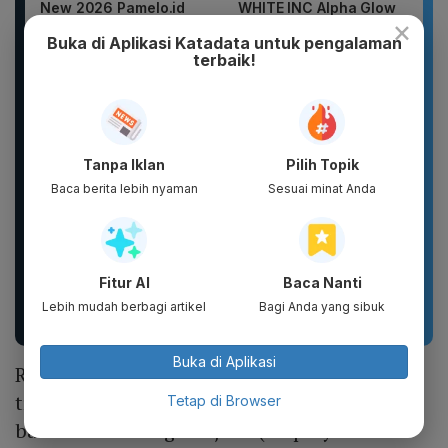
New 2026 Pamelo.id
WHITE INC Alpha Glow
×
Setelan Anak 17
White Body Lotion
Agustus Dirgahayu 81
Whitening &
Buka di Aplikasi Katadata untuk pengalaman
2026 Katun...
Moisturizing |...
terbaik!
Tanpa Iklan
Pilih Topik
Baca berita lebih nyaman
Sesuai minat Anda
Botol Gelas Minum
Sandal unisex trendi,
Lucu Vacuum Flask
sandal pria terbaru.
Fitur AI
Baca Nanti
Stainless TUMBLER
Motif kartun berpendar.
Lebih mudah berbagi artikel
Bagi Anda yang sibuk
900ML Coffee...
Buka di Aplikasi
Riset tersebut juga menegaskan bahwa
transportasi online berperan sebagai
Tetap di Browser
bantalan ketenagakerjaan (employment