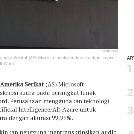
123RF.COM
Amerika Serikat (AS) Microsoft meluncurkan fitur transkripsi
AR
ft Word.
l
Amerika Serikat
(AS) Microsoft
skripsi suara pada perangkat lunak
ord. Perusahaan menggunakan teknologi
ificial Intelligence/AI) Azure untuk
ara dengan akurasi 99,99%.
gkinkan pengguna mentranskripsikan audio