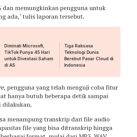
9% dan memungkinkan pengguna untuk
g ada," tulis laporan tersebut.
Diminati Microsoft,
Tiga Raksasa
TikTok Punya 45 Hari
Teknologi Dunia
untuk Divestasi Saham
Berebut Pasar Cloud di
di AS
Indonesia
e,
pengguna yang telah menguji coba fitur
at hanya butuh beberapa detik sampai
i dilakukan.
bisa menampung transkrip dari file audio
Kapasitas file yang bisa ditranskrip hingga
berbagai format, mulai dari MP3, WAV,