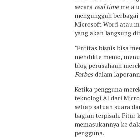
secara
real time
melalui
mengunggah berbagai fi
Microsoft Word atau 
yang akan langsung di
"Entitas bisnis bisa m
mendikte memo, menul
blog perusahaan mereka
Forbes
dalam laporanny
Ketika pengguna merek
teknologi AI dari Mic
setiap satuan suara 
bagian terpisah. Fitur
memasukannya ke dala
pengguna.