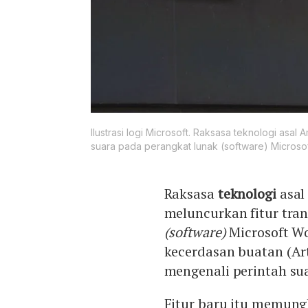
Ilustrasi logi Microsoft. Raksasa teknologi asal 
suara pada perangkat lunak (software) Microso
Raksasa
teknologi
asa
meluncurkan fitur tran
(software)
Microsoft W
kecerdasan buatan (Art
mengenali perintah su
Fitur baru itu memun