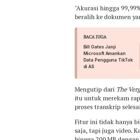
"Akurasi hingga 99,9
beralih ke dokumen yan
BACA JUGA
Bill Gates Janji
Microsoft Amankan
Data Pengguna TikTok
di AS
Mengutip dari
The Verg
itu untuk merekam rap
proses transkrip selesa
Fitur ini tidak hanya 
saja, tapi juga video. 
hingga 200 MB dengan 